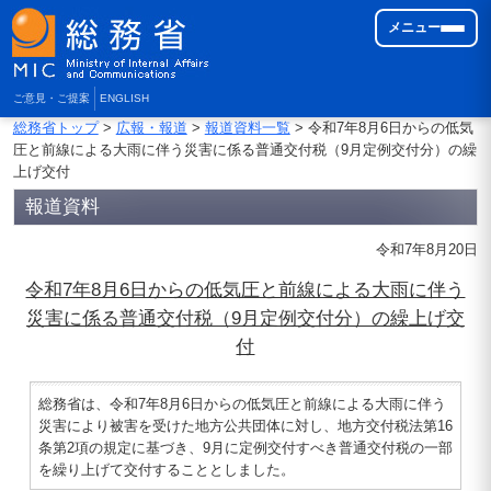
メニュー
ご意見・ご提案
ENGLISH
総務省トップ
>
広報・報道
>
報道資料一覧
> 令和7年8月6日からの低気
圧と前線による大雨に伴う災害に係る普通交付税（9月定例交付分）の繰
上げ交付
報道資料
令和7年8月20日
令和7年8月6日からの低気圧と前線による大雨に伴う
災害に係る普通交付税（9月定例交付分）の繰上げ交
付
総務省は、令和7年8月6日からの低気圧と前線による大雨に伴う
災害により被害を受けた地方公共団体に対し、地方交付税法第16
条第2項の規定に基づき、9月に定例交付すべき普通交付税の一部
を繰り上げて交付することとしました。