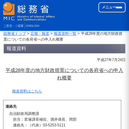
メニュー
ご意見・ご提案
ENGLISH
総務省トップ
>
広報・報道
>
報道資料一覧
> 平成28年度の地方財政措
置についての各府省への申入れ概要
報道資料
平成27年7月24日
平成28年度の地方財政措置についての各府省への申入
れ概要
報道資料はこちら
連絡先
自治財政局調整課
担当：君塚課長補佐、酒井係長、岡部
連絡先：（代表）03-5253-5111