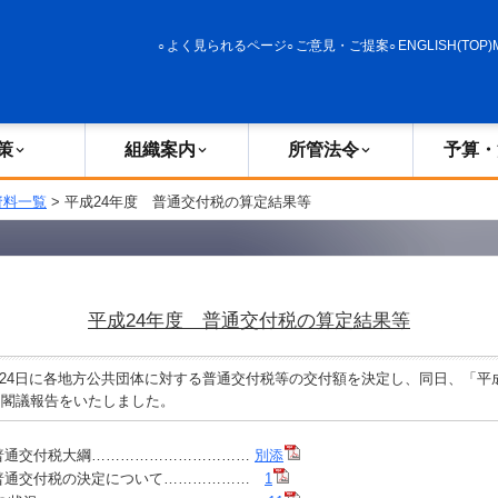
政策
組織案内
所管法令
予算・決算
よく見られるページ
ご意見・ご提案
ENGLISH(TOP)
策
組織案内
所管法令
予算・
資料一覧
> 平成24年度 普通交付税の算定結果等
平成24年度 普通交付税の算定結果等
4日に各地方公共団体に対する普通交付税等の交付額を決定し、同日、「平成
て閣議報告をいたしました。
 普通交付税大綱……………………………
別添
 普通交付税の決定について………………
1