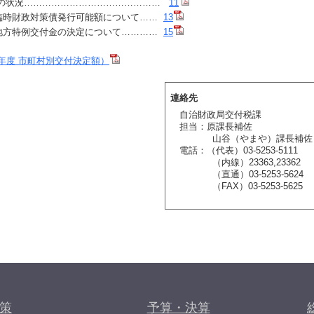
の状況………………………………………
11
 臨時財政対策債発行可能額について……
13
 地方特例交付金の決定について…………
15
年度 市町村別交付決定額）
連絡先
自治財政局交付税課
担当：原課長補佐
山谷（やまや）課長補佐
電話：（代表）03-5253-5111
（内線）23363,23362
（直通）03-5253-5624
（FAX）03-5253-5625
策
予算・決算