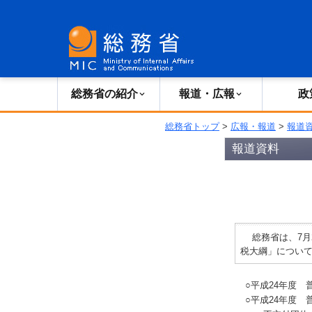
総務省の紹介
広報・報道
総務省の紹介
報道・広報
政
総務省トップ
>
広報・報道
>
報道
報道資料
総務省は、7月2
税大綱」につい
○平成24年度
○平成24年度