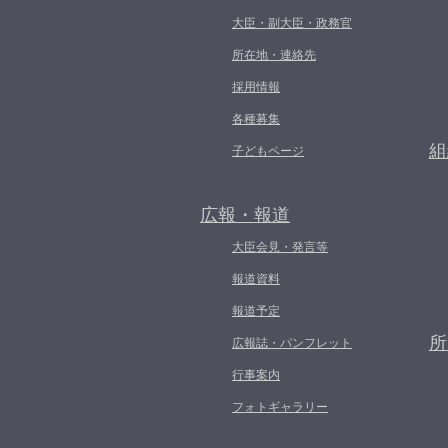
大臣・副大臣・政務官
所在地・連絡先
採用情報
各種募集
組
子どもページ
広報・報道
大臣会見・発言等
報道資料
報道予定
所
広報誌・パンフレット
行事案内
フォトギャラリー