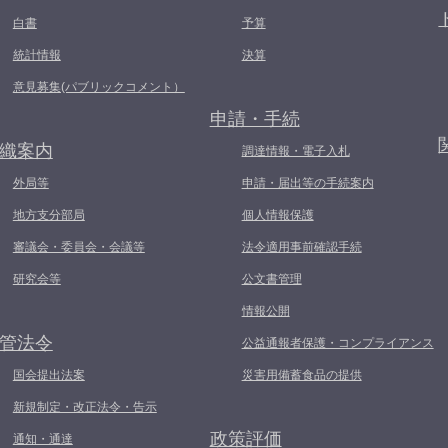
白書
予算
統計情報
決算
意見募集(パブリックコメント）
申請・手続
織案内
調達情報・電子入札
外局等
申請・届出等の手続案内
地方支分部局
個人情報保護
審議会・委員会・会議等
法令適用事前確認手続
研究会等
公文書管理
情報公開
管法令
公益通報者保護・コンプライアンス
国会提出法案
災害用備蓄食品の提供
新規制定・改正法令・告示
政策評価
通知・通達