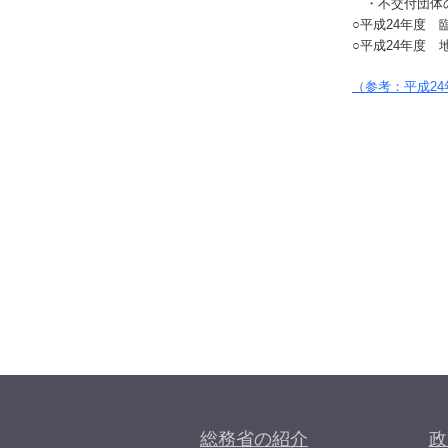
・不交付団体
○平成24年度
○平成24年度
（参考：平成24
総務省の紹介
政