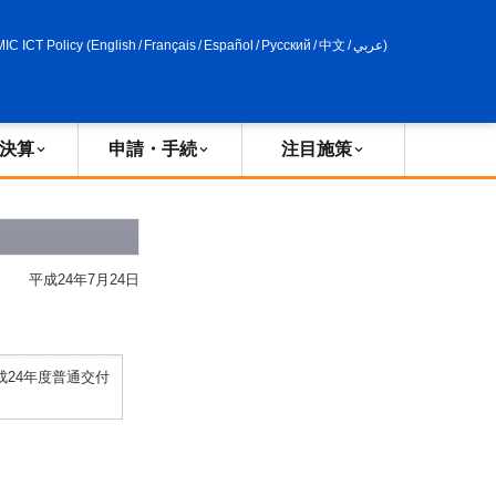
申請・手続
政策評価
MIC ICT Policy
(
English
/
Français
/
Español
/
Русский
/
中文
/
عربي
)
決算
申請・手続
注目施策
平成24年7月24日
24年度普通交付