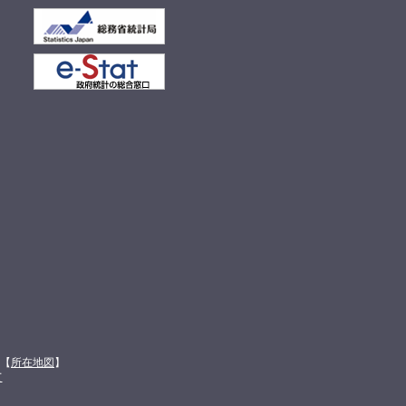
館【
所在地図
】
て