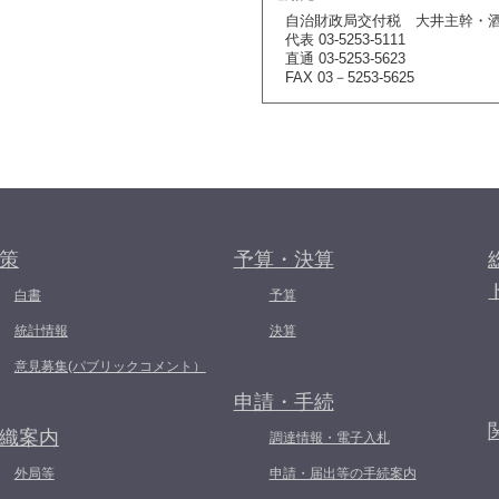
自治財政局交付税 大井主幹・
代表 03-5253-5111
直通 03-5253-5623
FAX 03－5253-5625
策
予算・決算
白書
予算
統計情報
決算
意見募集(パブリックコメント）
申請・手続
織案内
調達情報・電子入札
外局等
申請・届出等の手続案内