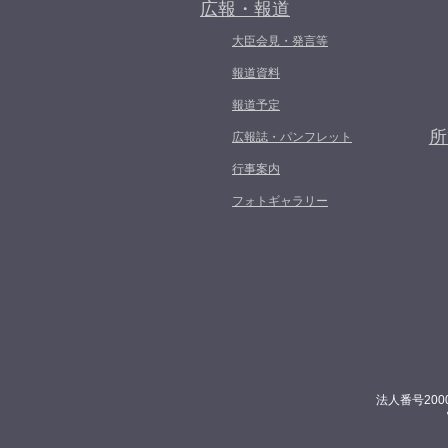
広報・報道
大臣会見・発言等
報道資料
報道予定
所
広報誌・パンフレット
行事案内
フォトギャラリー
法人番号200