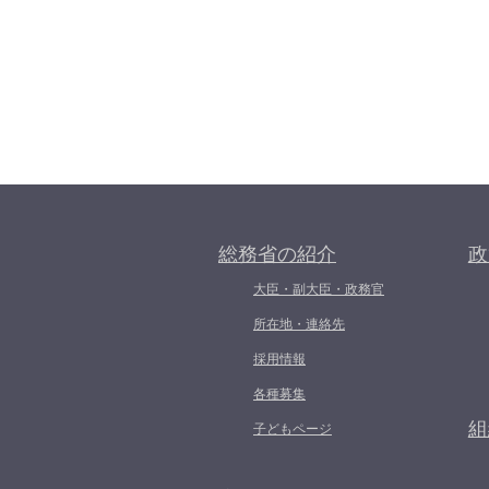
総務省の紹介
政
大臣・副大臣・政務官
所在地・連絡先
採用情報
各種募集
組
子どもページ