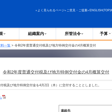
政策
組織案内
所管法令
予算・決算
よく見られるページ
ご意見・ご提案
ENGLISH(TOP)
策
組織案内
所管法令
予算・
資料一覧
> 令和2年度普通交付税及び地方特例交付金の4月概算交付
令和2年度普通交付税及び地方特例交付金の4月概算交付
付税及び地方特例交付金を4月2日（木）に交付することとしました。
ら
連絡先