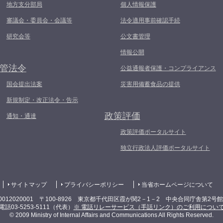
地方支分部局
個人情報保護
審議会・委員会・会議等
法令適用事前確認手続
研究会等
公文書管理
情報公開
管法令
公益通報者保護・コンプライアンス
国会提出法案
災害用備蓄食品の提供
新規制定・改正法令・告示
政策評価
通知・通達
政策評価ポータルサイト
独立行政法人評価ポータルサイト
サイトマップ
プライバシーポリシー
当省ホームページについて
0012020001 〒100-8926 東京都千代田区霞が関2－1－2 中央合同庁舎第2号
電話03-5253-5111（代表）
※ 電話リレーサービス（手話リンク）のご利用につい
© 2009 Ministry of Internal Affairs and Communications All Rights Reserved.