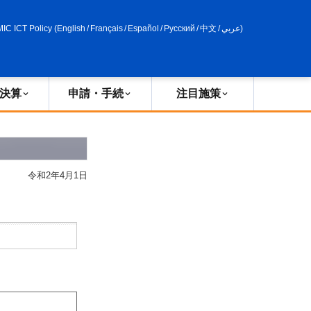
申請・手続
政策評価
MIC ICT Policy
(
English
/
Français
/
Español
/
Русский
/
中文
/
عربي
)
決算
申請・手続
注目施策
令和2年4月1日