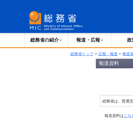
総務省の紹介
広報・報道
総務省の紹介
報道・広報
政
総務省トップ
>
広報・報道
>
報道
報道資料
総務省は、普通交
報道資料は
こち