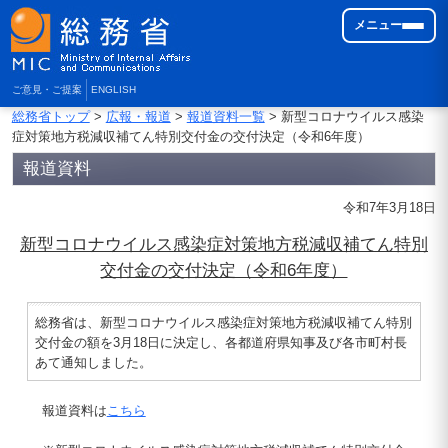
メニュー
ご意見・ご提案
ENGLISH
総務省トップ
>
広報・報道
>
報道資料一覧
> 新型コロナウイルス感染
症対策地方税減収補てん特別交付金の交付決定（令和6年度）
報道資料
令和7年3月18日
新型コロナウイルス感染症対策地方税減収補てん特別
交付金の交付決定（令和6年度）
総務省は、新型コロナウイルス感染症対策地方税減収補てん特別
交付金の額を3月18日に決定し、各都道府県知事及び各市町村長
あて通知しました。
報道資料は
こちら