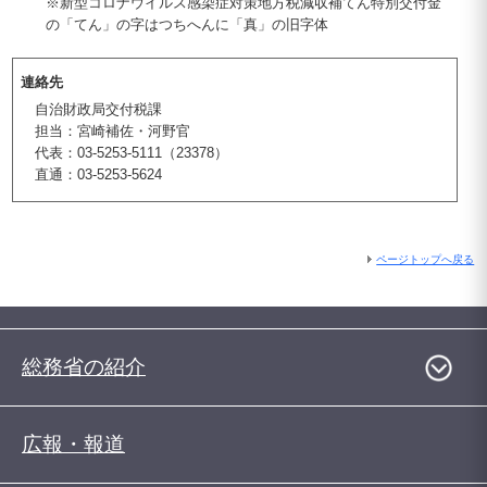
※新型コロナウイルス感染症対策地方税減収補てん特別交付金
の「てん」の字はつちへんに「真」の旧字体
連絡先
自治財政局交付税課
担当：宮崎補佐・河野官
代表：03-5253-5111（23378）
直通：03-5253-5624
ページトップへ戻る
総務省の紹介
広報・報道