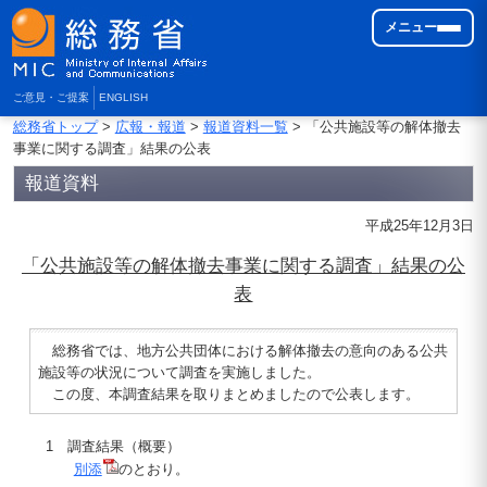
メニュー
ご意見・ご提案
ENGLISH
総務省トップ
>
広報・報道
>
報道資料一覧
> 「公共施設等の解体撤去
事業に関する調査」結果の公表
報道資料
平成25年12月3日
「公共施設等の解体撤去事業に関する調査」結果の公
表
総務省では、地方公共団体における解体撤去の意向のある公共
施設等の状況について調査を実施しました。
この度、本調査結果を取りまとめましたので公表します。
1 調査結果（概要）
別添
のとおり。