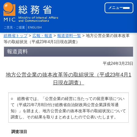
メニュー
ご意見・ご提案
ENGLISH
総務省トップ
>
広報・報道
>
報道資料一覧
> 地方公営企業の抜本改革
等の取組状況（平成23年4月1日現在調査）
報道資料
平成24年3月23日
地方公営企業の抜本改革等の取組状況（平成23年4月1
日現在調査）
○ 総務省では、「公営企業の経営に当たっての留意事項につい
て（平成21年7月8日付け総務省自治財政局公営企業課長等通
知）」を踏まえ、地方公営企業の抜本改革等の取組状況について
調査し、その結果を取りまとめましたので公表いたします。
調査項目