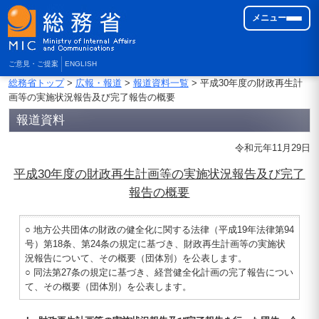
メニュー
ご意見・ご提案
ENGLISH
総務省トップ
>
広報・報道
>
報道資料一覧
> 平成30年度の財政再生計
画等の実施状況報告及び完了報告の概要
報道資料
令和元年11月29日
平成30年度の財政再生計画等の実施状況報告及び完了
報告の概要
○ 地方公共団体の財政の健全化に関する法律（平成19年法律第94
号）第18条、第24条の規定に基づき、財政再生計画等の実施状
況報告について、その概要（団体別）を公表します。
○ 同法第27条の規定に基づき、経営健全化計画の完了報告につい
て、その概要（団体別）を公表します。