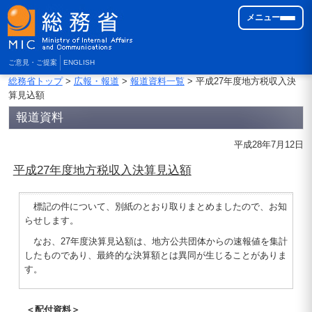
メニュー
ご意見・ご提案
ENGLISH
総務省トップ
>
広報・報道
>
報道資料一覧
> 平成27年度地方税収入決
算見込額
報道資料
平成28年7月12日
平成27年度地方税収入決算見込額
標記の件について、別紙のとおり取りまとめましたので、お知
らせします。
なお、27年度決算見込額は、地方公共団体からの速報値を集計
したものであり、最終的な決算額とは異同が生じることがありま
す。
＜配付資料＞