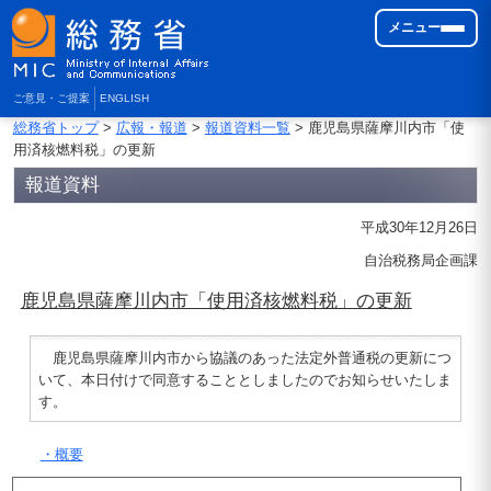
メニュー
ご意見・ご提案
ENGLISH
総務省トップ
>
広報・報道
>
報道資料一覧
> 鹿児島県薩摩川内市「使
用済核燃料税」の更新
報道資料
平成30年12月26日
自治税務局企画課
鹿児島県薩摩川内市「使用済核燃料税」の更新
鹿児島県薩摩川内市から協議のあった法定外普通税の更新につ
いて、本日付けで同意することとしましたのでお知らせいたしま
す。
・概要