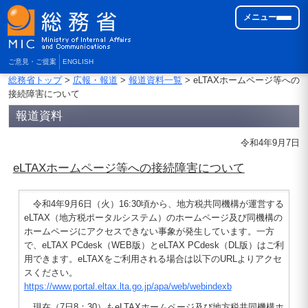
メニュー
ご意見・ご提案
ENGLISH
総務省トップ
>
広報・報道
>
報道資料一覧
> eLTAXホームページ等への
接続障害について
報道資料
令和4年9月7日
eLTAXホームページ等への接続障害について
令和4年9月6日（火）16:30頃から、地方税共同機構が運営する
eLTAX（地方税ポータルシステム）のホームページ及び同機構の
ホームページにアクセスできない事象が発生しています。一方
で、eLTAX PCdesk（WEB版）とeLTAX PCdesk（DL版）はご利
用できます。eLTAXをご利用される場合は以下のURLよりアクセ
スください。
https://www.portal.eltax.lta.go.jp/apa/web/webindexb
現在（7日8：30）もeLTAXホームページ及び地方税共同機構ホ