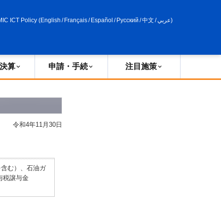
申請・手続
政策評価
MIC ICT Policy
(
English
/
Français
/
Español
/
Русский
/
中文
/
عربي
)
決算
申請・手続
注目施策
令和4年11月30日
を含む）、石油ガ
譲与税譲与金