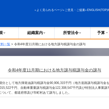
政策
組織案内
所管法令
予算・決算
よく見られるページ
ご意見・ご提案
ENGLISH(TOP)
策
組織案内
所管法令
予算・
資料一覧
> 令和4年度11月期における地方譲与税譲与金の譲与
令和4年度11月期における地方譲与税譲与金の譲与
期分として地方揮発油譲与税譲与金90,906,315千円（地方道路譲与税譲与金
015,522千円、自動車重量譲与税譲与金122,308,547千円及び特別法人事業
29千円について、都道府県及び市町村あて譲与しました。