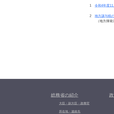
1
令和4年度1
2
地方譲与税
（地方揮発油譲
総務省の紹介
政
大臣・副大臣・政務官
所在地・連絡先