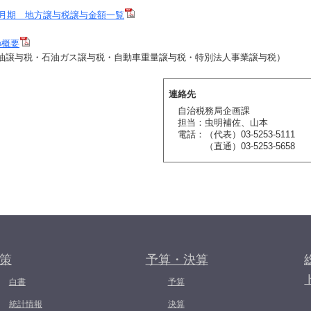
1月期 地方譲与税譲与金額一覧
の概要
与税・石油ガス譲与税・自動車重量譲与税・特別法人事業譲与税）
連絡先
自治税務局企画課
担当：虫明補佐、山本
電話：（代表）03-5253-5111
（直通）03-5253-5658
策
予算・決算
白書
予算
統計情報
決算