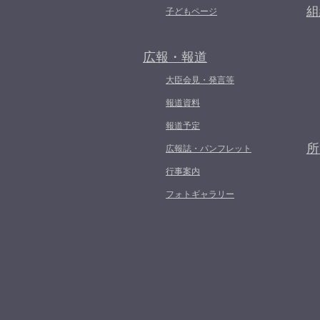
組
子どもページ
広報・報道
大臣会見・発言等
報道資料
報道予定
所
広報誌・パンフレット
行事案内
フォトギャラリー