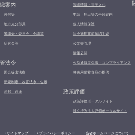
織案内
調達情報・電子入札
外局等
申請・届出等の手続案内
地方支分部局
個人情報保護
審議会・委員会・会議等
法令適用事前確認手続
研究会等
公文書管理
情報公開
管法令
公益通報者保護・コンプライアンス
国会提出法案
災害用備蓄食品の提供
新規制定・改正法令・告示
政策評価
通知・通達
政策評価ポータルサイト
独立行政法人評価ポータルサイト
サイトマップ
プライバシーポリシー
当省ホームページについて