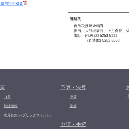
業譲与税の概要
連絡先
自治税務局企画課
担当：大熊理事官、上月係長、
電話：(代表)03-5253-5111
(直通)03-5253-5658
策
予算・決算
白書
予算
統計情報
決算
意見募集(パブリックコメント）
申請・手続