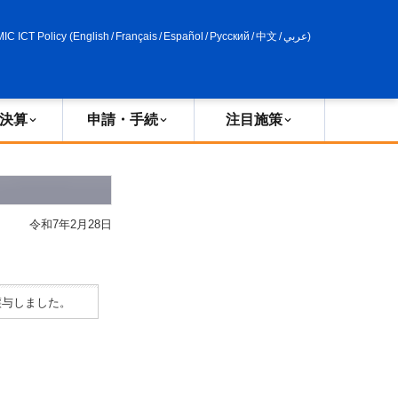
申請・手続
政策評価
MIC ICT Policy
(
English
/
Français
/
Español
/
Русский
/
中文
/
عربي
)
決算
申請・手続
注目施策
令和7年2月28日
譲与しました。