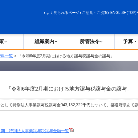
政策
組織案内
所管法令
予算・決算
よく見られるページ
ご意見・ご提案
ENGLISH(TOP)
策
組織案内
所管法令
予算・
資料一覧
> 「令和6年度2月期における地方譲与税譲与金の譲与」
「令和6年度2月期における地方譲与税譲与金の譲与」
分として特別法人事業譲与税譲与金943,132,322千円について、都道府県あて
月期 特別法人事業譲与税譲与金額一覧