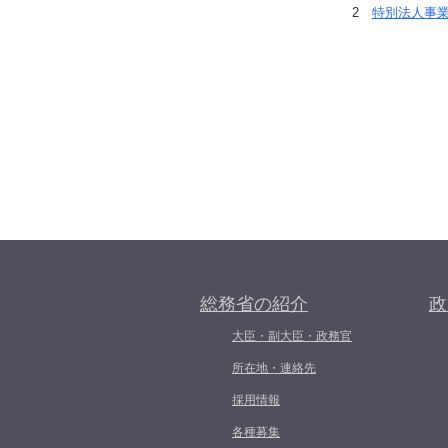
2
特別法人事
総務省の紹介
政
大臣・副大臣・政務官
所在地・連絡先
採用情報
各種募集