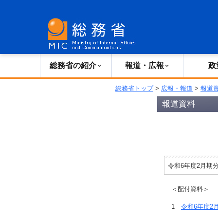
総務省の紹介
広報・報道
総務省の紹介
報道・広報
政
総務省トップ
>
広報・報道
>
報道
報道資料
令和6年度2月期
＜配付資料＞
1
令和6年度2