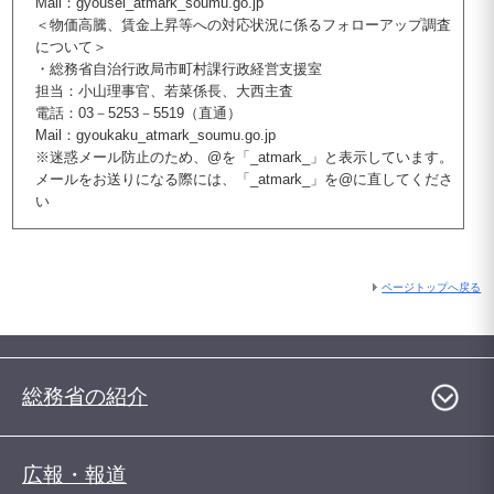
Mail：gyousei_atmark_soumu.go.jp
＜物価高騰、賃金上昇等への対応状況に係るフォローアップ調査
について＞
・総務省自治行政局市町村課行政経営支援室
担当：小山理事官、若菜係長、大西主査
電話：03－5253－5519（直通）
Mail：gyoukaku_atmark_soumu.go.jp
※迷惑メール防止のため、@を「_atmark_」と表示しています。
メールをお送りになる際には、「_atmark_」を@に直してくださ
い
ページトップへ戻る
総務省の紹介
広報・報道