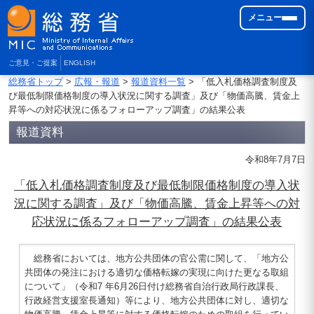
メニュー
ご意見・ご提案
ENGLISH
総務省トップ
>
広報・報道
>
報道資料一覧
> 「低入札価格調査制度及
び最低制限価格制度の導入状況に関する調査」及び「物価高騰、賃金上
昇等への対応状況に係るフォローアップ調査」の結果公表
報道資料
令和8年7月7日
「低入札価格調査制度及び最低制限価格制度の導入状
況に関する調査」及び「物価高騰、賃金上昇等への対
応状況に係るフォローアップ調査」の結果公表
総務省においては、地方公共団体の官公需に関して、「地方公
共団体の発注における適切な価格転嫁の実現に向けた更なる取組
について」（令和7 年6月26日付け総務省自治行政局行政課長、
行政経営支援室長通知）等により、地方公共団体に対し、適切な