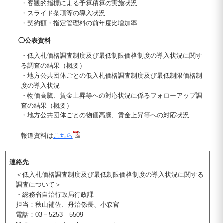
・客観的指標による予算積算の実施状況
・スライド条項等の導入状況
・契約額・指定管理料の前年度比増加率
◯公表資料
・低入札価格調査制度及び最低制限価格制度の導入状況に関す
る調査の結果（概要）
・地方公共団体ごとの低入札価格調査制度及び最低制限価格制
度の導入状況
・物価高騰、賃金上昇等への対応状況に係るフォローアップ調
査の結果（概要）
・地方公共団体ごとの物価高騰、賃金上昇等への対応状況
報道資料は
こちら
連絡先
＜低入札価格調査制度及び最低制限価格制度の導入状況に関する
調査について＞
・総務省自治行政局行政課
担当：秋山補佐、丹治係長、小森官
電話：03－5253―5509