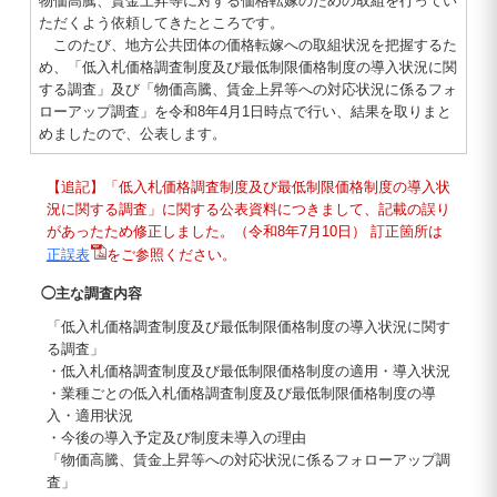
物価高騰、賃金上昇等に対する価格転嫁のための取組を行ってい
ただくよう依頼してきたところです。
このたび、地方公共団体の価格転嫁への取組状況を把握するた
め、「低入札価格調査制度及び最低制限価格制度の導入状況に関
する調査」及び「物価高騰、賃金上昇等への対応状況に係るフォ
ローアップ調査」を令和8年4月1日時点で行い、結果を取りまと
めましたので、公表します。
【追記】「低入札価格調査制度及び最低制限価格制度の導入状
況に関する調査」に関する公表資料につきまして、記載の誤り
があったため修正しました。（令和8年7月10日） 訂正箇所は
正誤表
をご参照ください。
◯主な調査内容
「低入札価格調査制度及び最低制限価格制度の導入状況に関す
る調査」
・低入札価格調査制度及び最低制限価格制度の適用・導入状況
・業種ごとの低入札価格調査制度及び最低制限価格制度の導
入・適用状況
・今後の導入予定及び制度未導入の理由
「物価高騰、賃金上昇等への対応状況に係るフォローアップ調
査」