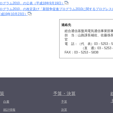
グラム2010」の公表（平成18年9月19日）
ログラム2010」の改定及び「新競争促進プログラム2010に関するプログレス
19年10月23日）
連絡先
総合通信基盤局電気通信事業部
担 当：山路課長補佐、佐藤係
官
電 話：（代 表）03－5253－5
（直 通）03－5253－5
FAX：03－5253－5838
策
予算・決算
白書
予算
統計情報
決算