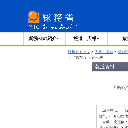
総務省の紹介
広報・報道
総務省の紹介
報道・広報
政
総務省トップ
>
広報・報道
>
報道
ト（第2次）」の公表
報道資料
「新競
総務省は、「新競
競争ルールの整
今般、改定後の
環境の変化に的