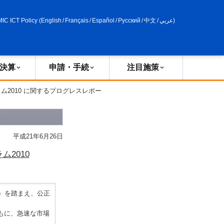
申請・手続
政策評価
MIC ICT Policy
(
English
/
Français
/
Español
/
Русский
/
中文
/
عربي
)
決算
申請・手続
注目施策
ム2010 に関するプログレスレポー
平成21年6月26日
2010
定）を踏まえ、公正
もに、急速な市場