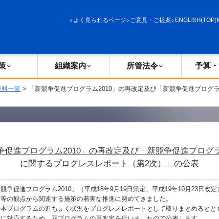
政策
組織案内
所管法令
予算・決算
よく見られるページ
ご意見・ご提案
ENGLISH(TOP)
策
組織案内
所管法令
予算・
資料一覧
> 「新競争促進プログラム2010」の再改定及び「新競争促進プログラ
争促進プログラム2010」の再改定及び「新競争促進プログラム
に関するプログレスレポート（第2次）」の公表
争促進プログラム2010」（平成18年9月19日策定、平成19年10月23日改
備等の観点から関連する施策の着実な推進に努めてきました。
本プログラムの進ちょく状況をプログレスレポートとして取りまとめるとと
確に対応するため、同プログラムの再改定を行いましたので公表します。