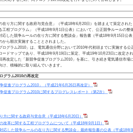
在り方に関する政府与党合意」（平成18年6月20日）を踏まえて策定され
る工程プログラム」（平成18年9月1日公表）において、公正競争ルールの整
に対応した競争ルールの在り方に関する懇談会」報告書（平成18年9月15日公
のから順次実施することとされました。
ログラム2010」は、電気通信分野において2010年代初頭までに実施する公
ードマップであり、平成18年9月19日に策定、平成19年10月23日に改定さ
再改定した「新競争促進プログラム2010」を基に、引き続き電気通信市場
向け、積極的に取り組んでいきます。
ログラム2010の再改定
争促進プログラム2010」（平成21年6月26日再改定）
争促進プログラム2010に関するプログレスレポート（第2次）
り方に関する政府与党合意（平成18年6月20日）
の改革に関する工程プログラムについて（平成18年9月1日）
に対応した競争ルールの在り方に関する懇談会」最終報告書の公表（平成18年9