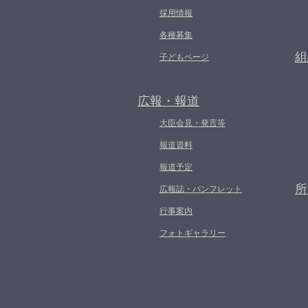
採用情報
各種募集
組
子どもページ
広報・報道
大臣会見・発言等
報道資料
報道予定
所
広報誌・パンフレット
行事案内
フォトギャラリー