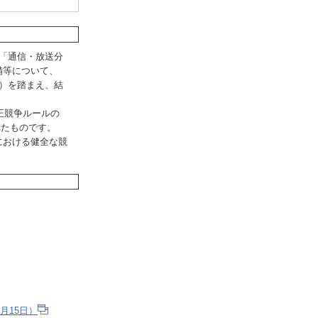
た「通信・放送分
備等について、
表）を踏まえ、結
正競争ルールの
れたものです。
における健全な競
月15日）