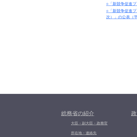
○「新競争促進プロ
○「新競争促進プ
次）」の公表（平成
総務省の紹介
政
大臣・副大臣・政務官
所在地・連絡先