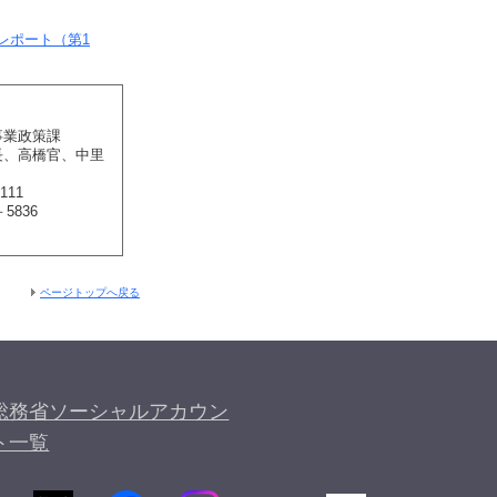
レポート（第1
事業政策課
長、高橋官、中里
111
836
ページトップへ戻る
総務省ソーシャルアカウン
ト一覧