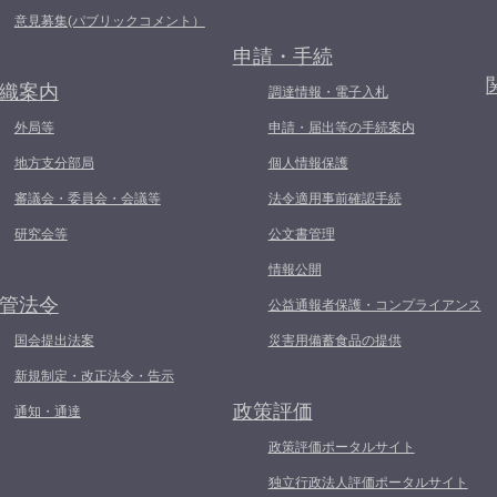
意見募集(パブリックコメント）
申請・手続
織案内
調達情報・電子入札
外局等
申請・届出等の手続案内
地方支分部局
個人情報保護
審議会・委員会・会議等
法令適用事前確認手続
研究会等
公文書管理
情報公開
管法令
公益通報者保護・コンプライアンス
国会提出法案
災害用備蓄食品の提供
新規制定・改正法令・告示
政策評価
通知・通達
政策評価ポータルサイト
独立行政法人評価ポータルサイト