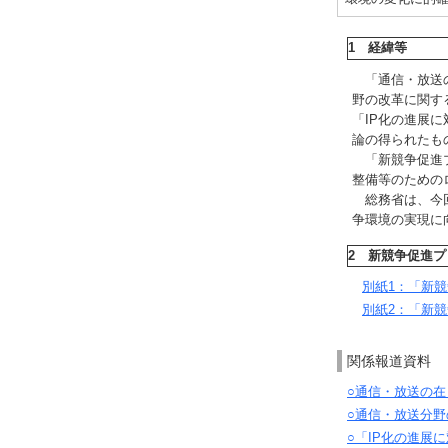
1 経緯等
「通信・放送の
野の改革に関す
「IP化の進展
論の得られたも
「新競争促進プ
整備等のためのロ
総務省は、今回
争環境の実現に
2 新競争促進プ
別紙1：「新競
別紙2：「新競
関係報道資料
○通信・放送の在
○通信・放送分野
○「IP化の進展