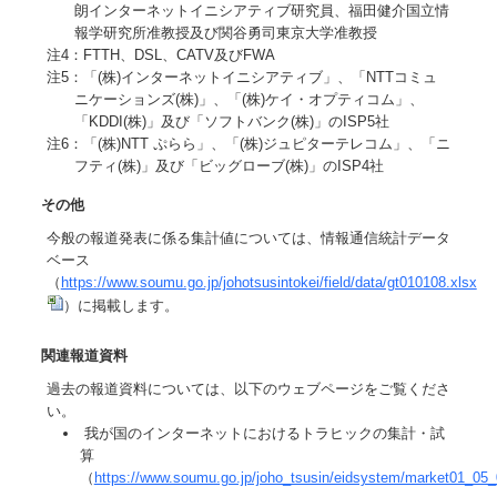
朗インターネットイニシアティブ研究員、福田健介国立情
報学研究所准教授及び関谷勇司東京大学准教授
注4：FTTH、DSL、CATV及びFWA
注5：「(株)インターネットイニシアティブ」、「NTTコミュ
ニケーションズ(株)」、「(株)ケイ・オプティコム」、
「KDDI(株)」及び「ソフトバンク(株)」のISP5社
注6：「(株)NTT ぷらら」、「(株)ジュピターテレコム」、「ニ
フティ(株)」及び「ビッグローブ(株)」のISP4社
その他
今般の報道発表に係る集計値については、情報通信統計データ
ベース
（
https://www.soumu.go.jp/johotsusintokei/field/data/gt010108.xlsx
）に掲載します。
関連報道資料
過去の報道資料については、以下のウェブページをご覧くださ
い。
我が国のインターネットにおけるトラヒックの集計・試
算
（
https://www.soumu.go.jp/joho_tsusin/eidsystem/market01_05_