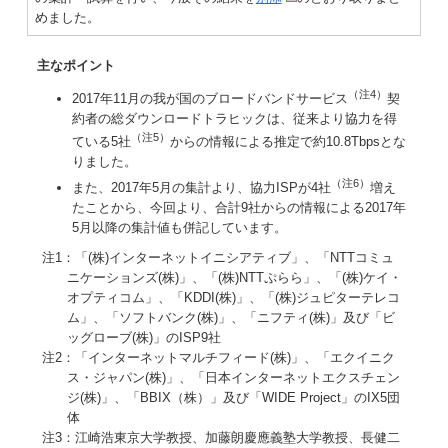
めました。
主なポイント
（注4）
2017年11月の我が国のブロードバンドサービス
契
約者の総ダウンロードトラヒックは、従来より協力を得
（注5）
ている5社
からの情報による推定で約10.8Tbpsとな
りました。
（注6）
また、2017年5月の集計より、協力ISPが4社
増え
たことから、今回より、合計9社からの情報による2017年
5月以降の集計値も併記しています。
注1：「(株)インターネットイニシアティブ」、「NTTコミュ
ニケーションズ(株)」、「(株)NTTぷらら」、「(株)ケイ・
オプティコム」、「KDDI(株)」、「(株)ジュピターテレコ
ム」、「ソフトバンク(株)」、「ニフティ(株)」及び「ビ
ッグローブ(株)」のISP9社
注2：「インターネットマルチフィード(株)」、「エクイニク
ス・ジャパン(株)」、「日本インターネットエクスチェン
ジ(株)」、「BBIX（株）」及び「WIDE Project」のIX5団
体
注3：江崎浩東京大学教授、加藤朗慶應義塾大学教授、長健二