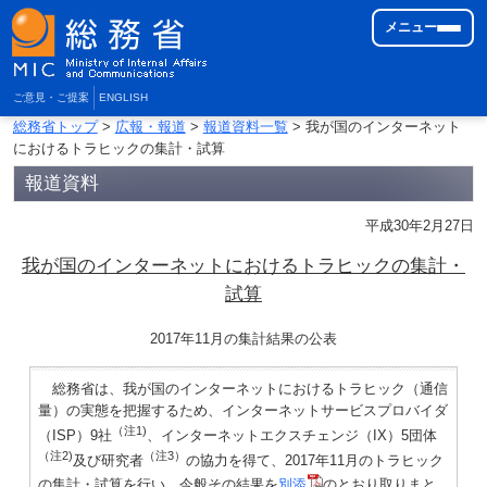
メニュー
ご意見・ご提案
ENGLISH
総務省トップ
>
広報・報道
>
報道資料一覧
> 我が国のインターネット
におけるトラヒックの集計・試算
報道資料
平成30年2月27日
我が国のインターネットにおけるトラヒックの集計・
試算
2017年11月の集計結果の公表
総務省は、我が国のインターネットにおけるトラヒック（通信
量）の実態を把握するため、インターネットサービスプロバイダ
（注1)
（ISP）9社
、インターネットエクスチェンジ（IX）5団体
（注2)
（注3）
及び研究者
の協力を得て、2017年11月のトラヒック
の集計・試算を行い、今般その結果を
別添
のとおり取りまと