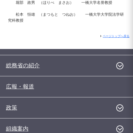
堀部 政男 （ほりべ まさお） 一橋大学名誉教授
松本 恒雄 （まつもと つねお） 一橋大学大学院法学研
究科教授
ページトップへ戻る
総務省の紹介
広報・報道
政策
組織案内