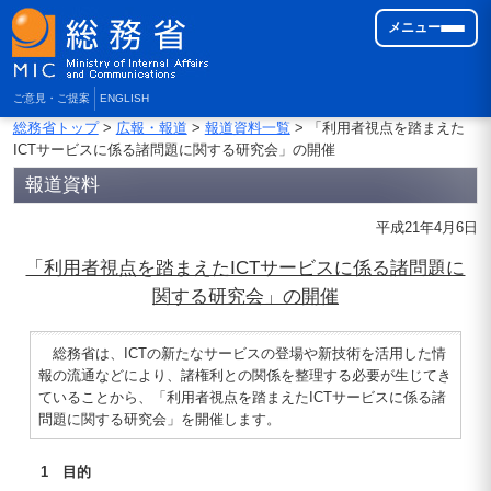
メニュー
ご意見・ご提案
ENGLISH
総務省トップ
>
広報・報道
>
報道資料一覧
> 「利用者視点を踏まえた
ICTサービスに係る諸問題に関する研究会」の開催
報道資料
平成21年4月6日
「利用者視点を踏まえたICTサービスに係る諸問題に
関する研究会」の開催
総務省は、ICTの新たなサービスの登場や新技術を活用した情
報の流通などにより、諸権利との関係を整理する必要が生じてき
ていることから、「利用者視点を踏まえたICTサービスに係る諸
問題に関する研究会」を開催します。
1 目的