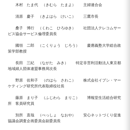
木村 たま代 （きむら たまよ） 主婦連合会
清原 慶子 （きよはら けいこ） 三鷹市長
桑子 博行 （くわこ ひろゆき） 社団法人テレコムサー
ビス協会サービス倫理委員長
國領 二郎 （こくりょう じろう） 慶應義塾大学総合政
策学部教授
長田 三紀 （ながた みき） 特定非営利活動法人東京都
地域婦人団体連盟事務局次長
野原 佐和子 （のはら さわこ） 株式会社イプシ・マー
ケティング研究所代表取締役社長
藤原 まり子 （ふじわら まりこ） 博報堂生活総合研究
所 客員研究員
別所 直哉 （べっしょ なおや） 安心ネットづくり促進
協議会調査企画委員会副委員長