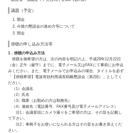
議題（予定）
開会
今後の懇談会の進め方等について
閉会
傍聴の申し込み方法等
1．傍聴の申込み方法
傍聴を御希望の方は、次の内容を明記の上、平成29年12月22日
（金）正午（厳守）までに、電子メール又はFAXにて事前にお申込
みください。また、電子メールでお申込みの場合、タイトルを必ず
「【傍聴希望】電波有効利用成長戦略懇談会（第2回）」としてく
ださい。
（1）会議名
（2）氏名
（3）職業（お勤めの方は勤務先）
（4）連絡先（電話番号、FAX番号及び電子メールアドレス）
注1：会議冒頭にカメラ撮りをご希望の方は、その旨を記載し
て下さい。
注2：車椅子をお使いになられる方はその旨をお書き添えくだ
さい。