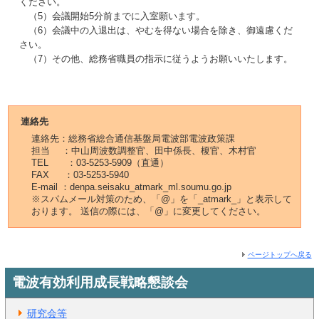
ください。
（5）会議開始5分前までに入室願います。
（6）会議中の入退出は、やむを得ない場合を除き、御遠慮くだ
さい。
（7）その他、総務省職員の指示に従うようお願いいたします。
連絡先
連絡先：総務省総合通信基盤局電波部電波政策課
担当 ：中山周波数調整官、田中係長、榎官、木村官
TEL ：03-5253-5909（直通）
FAX ：03-5253-5940
E-mail ：denpa.seisaku_atmark_ml.soumu.go.jp
※スパムメール対策のため、「@」を「_atmark_」と表示して
おります。 送信の際には、「@」に変更してください。
ページトップへ戻る
電波有効利用成長戦略懇談会
研究会等