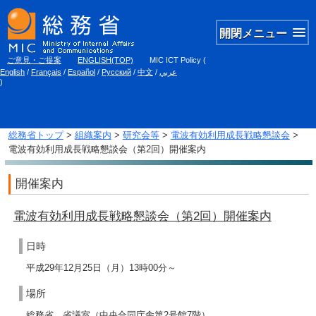
開閉メニュー
ご意見・ご提案
ENGLISH(TOP)
MIC ICT Policy
(
English
/
Français
/
Español
/
Русский
/
中文
/
عربي
)
総務省トップ
>
組織案内
>
研究会等
>
電波有効利用成長戦略懇談会
>
電波有効利用成長戦略懇談会（第2回）開催案内
開催案内
電波有効利用成長戦略懇談会（第2回）開催案内
日時
平成29年12月25日（月）13時00分～
場所
総務省 省議室（中央合同庁舎第2号館7階）