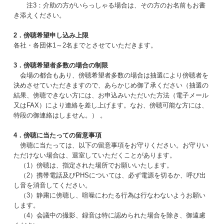
注3：介助の方がいらっしゃる場合は、その方のお名前もお書
き添えください。
2．傍聴希望申し込み上限
各社・各団体1～2名までとさせていただきます。
3．傍聴希望者多数の場合の制限
会場の都合もあり、傍聴希望者多数の場合は抽選により傍聴者を
決めさせていただきますので、あらかじめ御了承ください（抽選の
結果、傍聴できない方には、お申込みいただいた方法（電子メール
又はFAX）により連絡を差し上げます。なお、傍聴可能な方には、
特段の御連絡はしません。） 。
4．傍聴に当たっての留意事項
傍聴に当たっては、以下の留意事項をお守りください。お守りい
ただけない場合は、退室していただくことがあります。
（1）傍聴は、指定された場所でお願いいたします。
（2）携帯電話及びPHSについては、必ず電源を切るか、呼び出
し音を消音してください。
（3）静粛に傍聴し、喧噪にわたる行為は行なわないようお願い
します。
（4）会議中の撮影、録音は特に認められた場合を除き、御遠慮