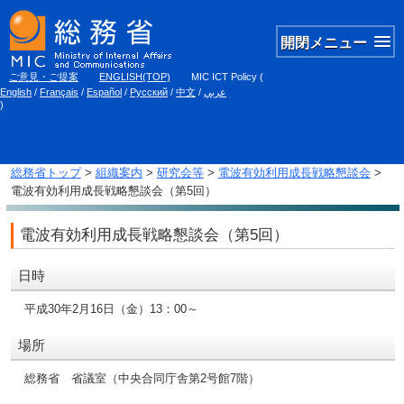
開閉メニュー
ご意見・ご提案
ENGLISH(TOP)
MIC ICT Policy
(
English
/
Français
/
Español
/
Русский
/
中文
/
عربي
)
総務省トップ
>
組織案内
>
研究会等
>
電波有効利用成長戦略懇談会
>
電波有効利用成長戦略懇談会（第5回）
電波有効利用成長戦略懇談会（第5回）
日時
平成30年2月16日（金）13：00～
場所
総務省 省議室（中央合同庁舎第2号館7階）