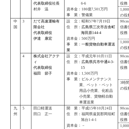
代表取締役社長
6-6
役務
村井 温
資本金：
186
億
7,501
万円
1,000
事 業：警備業
の役
中
3
だて高速運輸有
設 立：昭和
57
年
7
月
19
日
90cm
国
限会社
住 所：
広島県三次市吉舎町
信書
代表取締役
海田原
144-4
役務
伊達 康宏
資本金：
500
万円
1,000
事 業：
一般貨物自動車運送
の役
業
4
株式会社アクテ
設 立：平成元年
10
月
11
日
90cm
ィ
住 所：
広島県呉市中通
4-3-
信書
代表取締役
15
役務
福田 節子
資本金：
1,500
万円
事 業：ビルメンテナンス
3時
業、ペット・ペット
の役
用品小売業、化粧品
小売業、貨物軽自動
車運送業
九
5
田口軽運送
開 業：平成
15
年
10
月
24
日
90cm
州
田口 正一
住 所：福岡県遠賀郡岡垣町
信書
旭台
1-4-1
役務
資本金：－
1,000