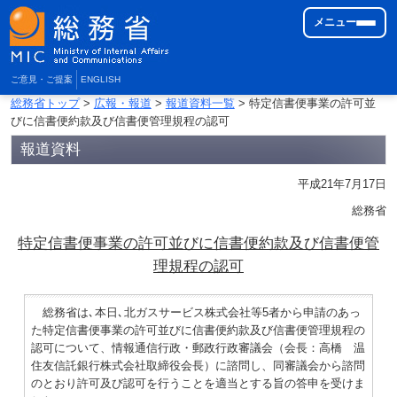
メニュー
ご意見・ご提案
ENGLISH
総務省トップ
>
広報・報道
>
報道資料一覧
> 特定信書便事業の許可並
びに信書便約款及び信書便管理規程の認可
報道資料
平成21年7月17日
総務省
特定信書便事業の許可並びに信書便約款及び信書便管
理規程の認可
総務省は､本日､北ガスサービス株式会社等5者から申請のあっ
た特定信書便事業の許可並びに信書便約款及び信書便管理規程の
認可について、情報通信行政・郵政行政審議会（会長：高橋 温
住友信託銀行株式会社取締役会長）に諮問し、同審議会から諮問
のとおり許可及び認可を行うことを適当とする旨の答申を受けま