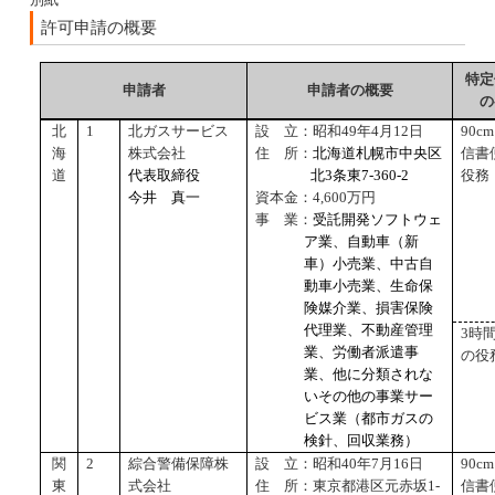
許可申請の概要
特定
申請者
申請者の概要
の
北
1
北ガスサービス
設 立：昭和
49
年
4
月
12
日
90cm
海
株式会社
住 所：
北海道札幌市中央区
信書
道
代表取締役
北3条東
7-360-2
役務
今井 真一
資本金：
4,600
万円
事 業：
受託開発ソフトウェ
ア業、自動車（新
車）小売業、中古自
動車小売業、生命保
険媒介業、損害保険
代理業、不動産管理
3時
業、労働者派遣事
の役
業、他に分類されな
いその他の事業サー
ビス業（都市ガスの
検針、回収業務）
関
2
綜合警備保障株
設 立：昭和
40
年
7
月
16
日
90cm
東
式会社
住 所：東京都港区元赤坂
1-
信書