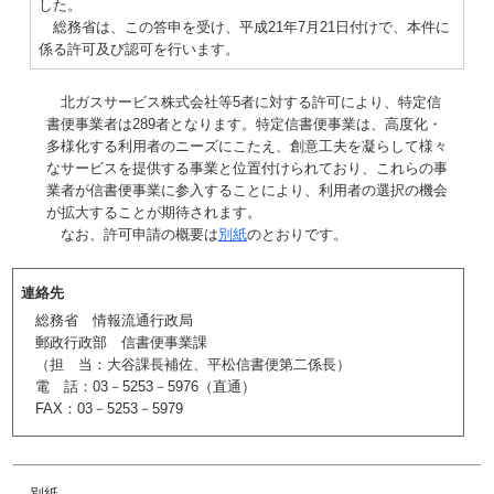
した。
総務省は、この答申を受け、平成21年7月21日付けで、本件に
係る許可及び認可を行います。
北ガスサービス株式会社等5者に対する許可により、特定信
書便事業者は289者となります。特定信書便事業は、高度化・
多様化する利用者のニーズにこたえ、創意工夫を凝らして様々
なサービスを提供する事業と位置付けられており、これらの事
業者が信書便事業に参入することにより、利用者の選択の機会
が拡大することが期待されます。
なお、許可申請の概要は
別紙
のとおりです。
連絡先
総務省 情報流通行政局
郵政行政部 信書便事業課
（担 当：大谷課長補佐、平松信書便第二係長）
電 話：03－5253－5976（直通）
FAX：03－5253－5979
別紙