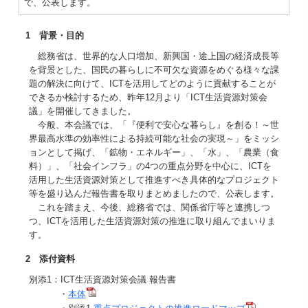
で、公表します。
1 背景・目的
総務省は、世界的な人口増加、新興国・途上国の経済成長等
を背景とした、国民の暮らしに不可欠な資源をめぐる様々な課
題の解決に向けて、ICTを活用してどのように貢献することが
できるか検討するため、昨年12月より「ICT生活資源対策会
議」を開催してきました。
今般、本会議では、「『便利で安心な暮らし』を創る！～世
界最高水準の効率性による持続可能な社会の実現～」をミッシ
ョンとして掲げ、「鉱物・エネルギー」、「水」、「農業（食
料）」、「社会インフラ」の4つの重点分野を中心に、ICTを
活用した生活資源対策として推進すべき具体的なプロジェクト
等を盛り込んだ報告書を取りまとめましたので、公表します。
これを踏まえ、今後、総務省では、関係省庁等と連携しつ
つ、ICTを活用した生活資源対策の推進に取り組んでまいりま
す。
2 添付資料
別添1：ICT生活資源対策会議 報告書
・
本体