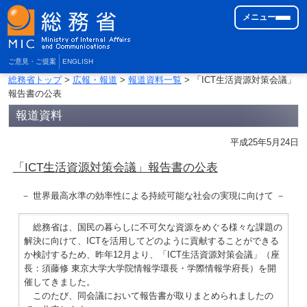
メニュー
ご意見・ご提案
ENGLISH
総務省トップ
>
広報・報道
>
報道資料一覧
> 「ICT生活資源対策会議」
報告書の公表
報道資料
平成25年5月24日
「ICT生活資源対策会議」報告書の公表
－ 世界最高水準の効率性による持続可能な社会の実現に向けて －
総務省は、国民の暮らしに不可欠な資源をめぐる様々な課題の
解決に向けて、ICTを活用してどのように貢献することができる
か検討するため、昨年12月より、「ICT生活資源対策会議」（座
長：須藤修 東京大学大学院情報学環長・学際情報学府長）を開
催してきました。
このたび、同会議において報告書が取りまとめられましたの