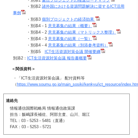
・別添1
重点プロジェクトの推進ロードマップ
・別添2
諸外国における資源問題解決に資するICT活用
事例
・別添3
個別プロジェクトの経済効果
・別添4－1
意見募集の結果（概要）
・別添4－2
意見募集の結果（マトリックス整理）
・別添4－3
意見募集の結果（一覧）
・別添4－4
意見募集の結果（別添参考資料）
・別添5
ICT生活資源対策会議 開催要綱
別添2：
ICT生活資源対策会議 報告書概要
＜関係資料＞
・「ICT生活資源対策会議」 配付資料等
（
https://www.soumu.go.jp/main_sosiki/kenkyu/ict_resource/index.ht
連絡先
情報通信国際戦略局 情報通信政策課
担当：飯嶋課長補佐、阿部主査、山川、堀江
TEL：03－5253－5481（直通）
FAX：03－5253－5721