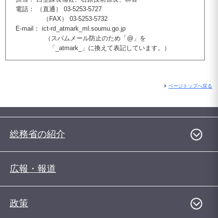
電話： （直通） 03‐5253‐5727
（FAX） 03‐5253‐5732
E-mail： ict-rd_atmark_ml.soumu.go.jp
（スパムメール防止のため「@」を
「_atmark_」に換えて表記しています。）
ページトップへ戻る
総務省の紹介
広報・報道
政策