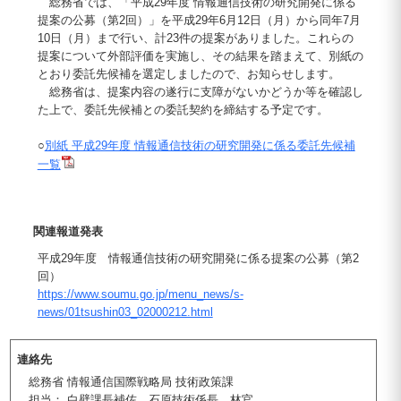
総務省では、「平成29年度 情報通信技術の研究開発に係る
提案の公募（第2回）」を平成29年6月12日（月）から同年7月
10日（月）まで行い、計23件の提案がありました。これらの
提案について外部評価を実施し、その結果を踏まえて、別紙の
とおり委託先候補を選定しましたので、お知らせします。
総務省は、提案内容の遂行に支障がないかどうか等を確認し
た上で、委託先候補との委託契約を締結する予定です。
○
別紙 平成29年度 情報通信技術の研究開発に係る委託先候補
一覧
関連報道発表
平成29年度 情報通信技術の研究開発に係る提案の公募（第2
回）
https://www.soumu.go.jp/menu_news/s-
news/01tsushin03_02000212.html
連絡先
総務省 情報通信国際戦略局 技術政策課
担当： 白壁課長補佐、石原技術係長、林官