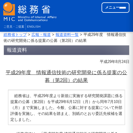
メニュー
ご意見・ご提案
ENGLISH
総務省トップ
>
広報・報道
>
報道資料一覧
> 平成29年度 情報通信技
術の研究開発に係る提案の公募（第2回）の結果
報道資料
平成29年8月24日
平成29年度 情報通信技術の研究開発に係る提案の公
募（第2回）の結果
総務省は、平成29年度より新規に実施する研究開発課題に係る
提案の公募（第2回）を平成29年6月12日（月）から同年7月10日
（月）まで実施しました。今般、公募に対する提案について外部
評価を実施し、その結果を踏まえ、別紙のとおり委託先候補を選
定しました。