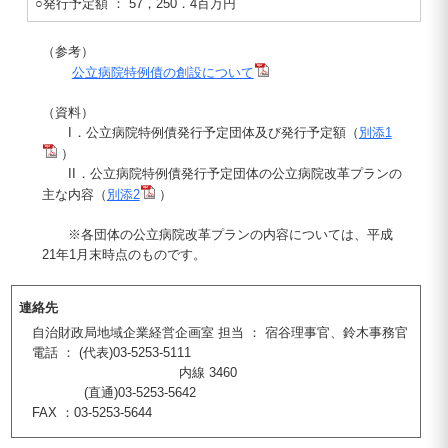
○発行予定額 ： 57，250．4百万円
（参考）
公立病院特例債の創設について
（資料）
I
．公立病院特例債発行予定団体及び発行予定額（
別添1
）
II
．公立病院特例債発行予定団体の公立病院改革プランの
主な内容（
別添2
）
※各団体の公立病院改革プランの内容については、平成
21年1月末時点のものです。
連絡先
自治財政局地域企業経営企画室 担当 ： 宿谷理事官、鈴木事務官
電話 ： (代表)03-5253-5111
内線 3460
(直通)03-5253-5642
FAX ：03-5253-5644