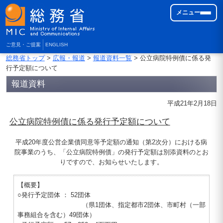
メニュー
ご意見・ご提案
ENGLISH
総務省トップ
>
広報・報道
>
報道資料一覧
> 公立病院特例債に係る発
行予定額について
報道資料
平成21年2月18日
公立病院特例債に係る発行予定額について
平成20年度公営企業債同意等予定額の通知（第2次分）における病
院事業のうち、「公立病院特例債」の発行予定額は別添資料のとお
りですので、お知らせいたします。
【概要】
○発行予定団体 ： 52団体
（県1団体、指定都市2団体、市町村（一部
事務組合を含む）49団体）