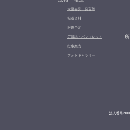
大臣会見・発言等
報道資料
報道予定
所
広報誌・パンフレット
行事案内
フォトギャラリー
法人番号200