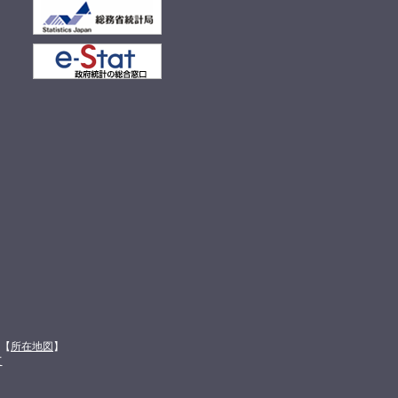
館【
所在地図
】
て