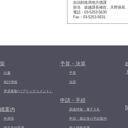
自治財政局地方債課
担当 坂越課長補佐、天野係長
電話：03-5253-5630
Fax：03-5253-5631
策
予算・決算
白書
予算
統計情報
決算
意見募集(パブリックコメント）
申請・手続
織案内
調達情報・電子入札
外局等
申請・届出等の手続案内
地方支分部局
個人情報保護