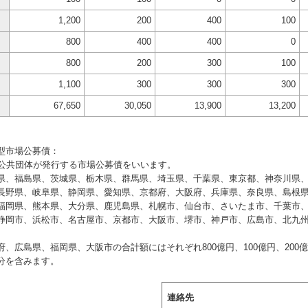
1,200
200
400
100
800
400
400
0
800
200
300
100
1,100
300
300
300
67,650
30,050
13,900
13,200
型市場公募債：
方公共団体が発行する市場公募債をいいます。
県、福島県、茨城県、栃木県、群馬県、埼玉県、千葉県、東京都、神奈川県
長野県、岐阜県、静岡県、愛知県、京都府、大阪府、兵庫県、奈良県、島根
福岡県、熊本県、大分県、鹿児島県、札幌市、仙台市、さいたま市、千葉市
静岡市、浜松市、名古屋市、京都市、大阪市、堺市、神戸市、広島市、北九
府、広島県、福岡県、大阪市の合計額にはそれぞれ800億円、100億円、200億
分を含みます。
連絡先