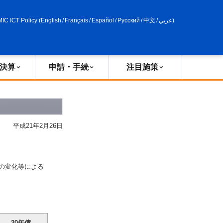
申請・手続
政策評価
MIC ICT Policy
(
English
/
Français
/
Español
/
Русский
/
中文
/
عربي
)
決算
申請・手続
注目施策
平成21年2月26日
の変化等による
20年債