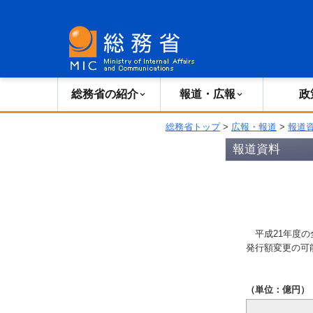
総務省の紹介
広報・報道
総務省の紹介
報道・広報
政
総務省トップ
>
広報・報道
>
報道
報道資料
平成21年度の
発行額変更の可
（単位：億円）