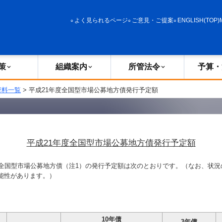
政策
組織案内
所管法令
予算・決算
よく見られるページ
ご意見・ご提案
ENGLISH(TOP)
策
組織案内
所管法令
予算・
資料一覧
> 平成21年度全国型市場公募地方債発行予定額
平成21年度全国型市場公募地方債発行予定額
全国型市場公募地方債（注1）の発行予定額は次のとおりです。（なお、状況
能性があります。）
10年債
3年債