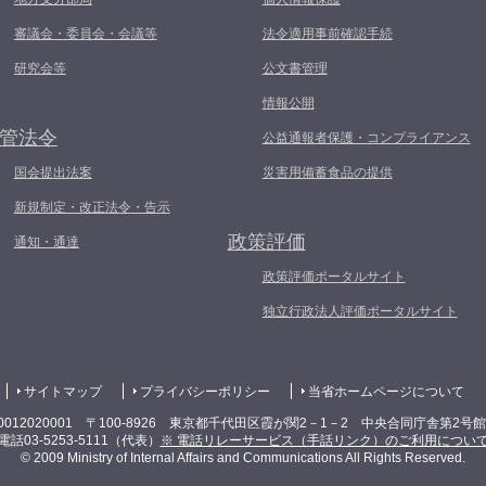
審議会・委員会・会議等
法令適用事前確認手続
研究会等
公文書管理
情報公開
管法令
公益通報者保護・コンプライアンス
国会提出法案
災害用備蓄食品の提供
新規制定・改正法令・告示
政策評価
通知・通達
政策評価ポータルサイト
独立行政法人評価ポータルサイト
サイトマップ
プライバシーポリシー
当省ホームページについて
0012020001 〒100-8926 東京都千代田区霞が関2－1－2 中央合同庁舎第2号
電話03-5253-5111（代表）
※ 電話リレーサービス（手話リンク）のご利用につい
© 2009 Ministry of Internal Affairs and Communications All Rights Reserved.