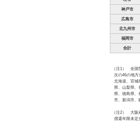
神戸市
広島市
北九州市
福岡市
合計
（注1） 全国
次の46の地
北海道、宮城
県、山梨県、
県、徳島県、
市、新潟市、
（注2） 大阪
償還年限未定