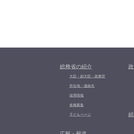
総務省の紹介
政
大臣・副大臣・政務官
所在地・連絡先
採用情報
各種募集
組
子どもページ
広報・報道