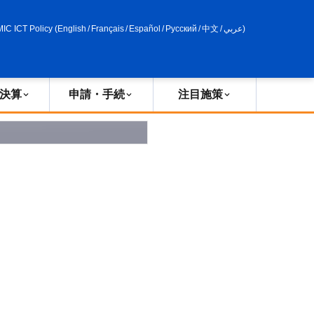
申請・手続
政策評価
MIC ICT Policy
(
English
/
Français
/
Español
/
Русский
/
中文
/
عربي
)
決算
申請・手続
注目施策