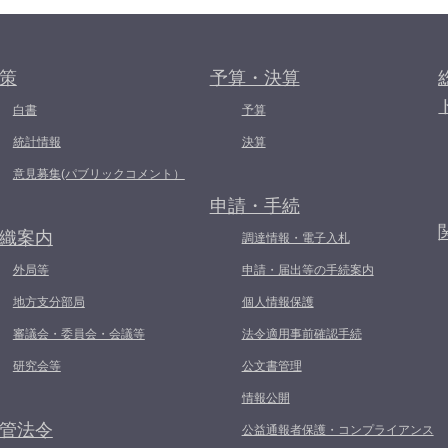
策
予算・決算
白書
予算
統計情報
決算
意見募集(パブリックコメント）
申請・手続
織案内
調達情報・電子入札
外局等
申請・届出等の手続案内
地方支分部局
個人情報保護
審議会・委員会・会議等
法令適用事前確認手続
研究会等
公文書管理
情報公開
管法令
公益通報者保護・コンプライアンス