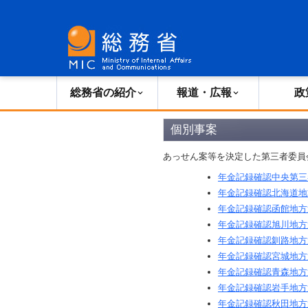
総務省の紹介
広報・報道
総務省の紹介
報道・広報
政
個別事案
あっせん案等を決定した第三者委員
年金記録確認中央第三
年金記録確認北海道地
年金記録確認函館地方
年金記録確認旭川地方
年金記録確認釧路地方
年金記録確認宮城地方
年金記録確認青森地方
年金記録確認岩手地方
年金記録確認秋田地方