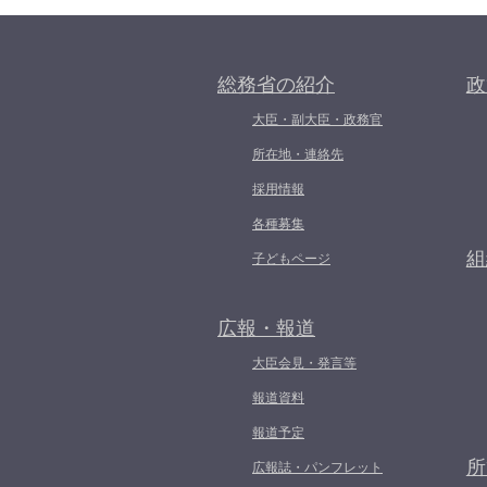
総務省の紹介
政
大臣・副大臣・政務官
所在地・連絡先
採用情報
各種募集
組
子どもページ
広報・報道
大臣会見・発言等
報道資料
報道予定
所
広報誌・パンフレット