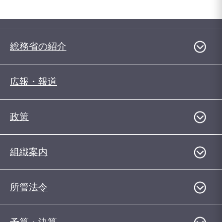
総務省の紹介
広報・報道
政策
組織案内
所管法令