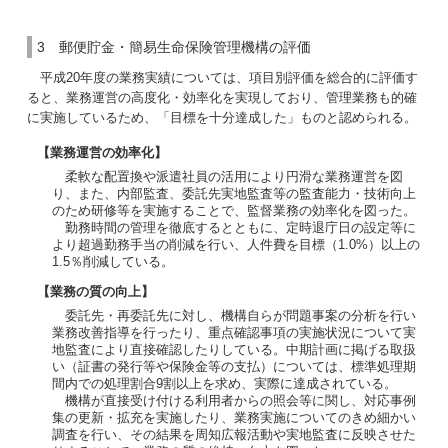
3 郵便貯金・簡易生命保険管理機構の評価
平成20年度の業務実績については、項目別評価を総合的に評価す
ると、業務運営の高度化・効率化を実現しており、管理業務も的確
に実施しているため、「目標を十分達成した」ものと認められる。
【業務運営の効率化】
柔軟な配置換や派遣社員の活用により円滑な業務運営を図
り、また、内部監査、委託先実地監査等の監査能力・技術向上
のため研修等を実施することで、監督業務の効率化を図った。
勤務時間の管理を徹底するとともに、定時退庁日の設定等に
より超過勤務手当の削減を行い、人件費を目標（1.0%）以上の
1.5％削減している。
【業務の質の向上】
委託先・再委託先に対し、機構自らが問題事案の分析を行い
業務改善指導を行ったり、重点確認事項の実施状況について実
地監査により直接確認したりしている。中期計画に掲げる取扱
い（証書の発行等や保険金等の支払）については、標準処理期
間内での処理割合9割以上を求め、実際に達成されている。
機構が直接受け付ける利用者からの照会等に関し、対応事例
集の更新・拡充を実施したり、業務実施についてのきめ細かい
調査を行い、その結果を周知広報活動や実地監査に反映させた