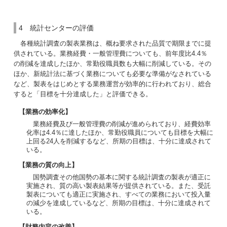
4 統計センターの評価
各種統計調査の製表業務は、概ね要求された品質で期限までに提
供されている。業務経費・一般管理費についても、前年度比4.4％
の削減を達成したほか、常勤役職員数も大幅に削減している。その
ほか、新統計法に基づく業務についても必要な準備がなされている
など、製表をはじめとする業務運営が効率的に行われており、総合
すると「目標を十分達成した」と評価できる。
【業務の効率化】
業務経費及び一般管理費の削減が進められており、経費効率
化率は4.4％に達したほか、常勤役職員についても目標を大幅に
上回る24人を削減するなど、所期の目標は、十分に達成されて
いる。
【業務の質の向上】
国勢調査その他国勢の基本に関する統計調査の製表が適正に
実施され、質の高い製表結果等が提供されている。また、受託
製表についても適正に実施され、すべての業務において投入量
の減少を達成しているなど、所期の目標は、十分に達成されて
いる。
【財務内容の改善】