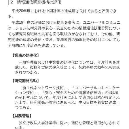
2 情報通信研究機構の評価
平成20年度における中期計画の達成度は良好であると評価でき
る。
平成19年度の評価における提言を参考に、ユニバーサルコミュニ
ケーション技術分野や安心・安全のための情報通信技術分野につい
ても研究開発戦略の共有を図る取組みがなされており、その他、研
究開発の成果の発信・普及、業務運営の効率化等の項目についても
全般的に年度計画を達成している。
【業務の効率化】
一般管理費および事業費の効率化については、年度計画を達
成した。複数年契約の導入等により、契約事務の効率化も実現
されつつある。
【研究開発活動】
「新世代ネットワーク技術」、「ユニバーサルコミュニケー
ション技術」、「安心・安全のための情報通信技術」の3領域
のそれぞれについて、年度計画において適切な目標が設定され
た上で、研究開発が着実に進められ、中期目標を着実に達成し
つつある。
【財務管理】
独立行政法人会計基準に従い、適切な管理と運用がなされて
いる。