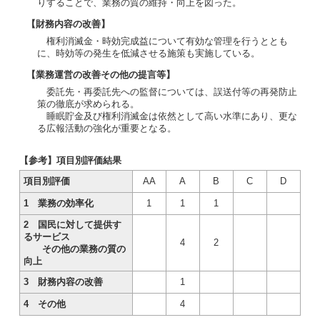
りすることで、業務の質の維持・向上を図った。
【財務内容の改善】
権利消滅金・時効完成益について有効な管理を行うととも
に、時効等の発生を低減させる施策も実施している。
【業務運営の改善その他の提言等】
委託先・再委託先への監督については、誤送付等の再発防止
策の徹底が求められる。
睡眠貯金及び権利消滅金は依然として高い水準にあり、更な
る広報活動の強化が重要となる。
【参考】項目別評価結果
項目別評価
AA
A
B
C
D
1 業務の効率化
1
1
1
2 国民に対して提供す
るサービス
4
2
その他の業務の質の
向上
3 財務内容の改善
1
4 その他
4