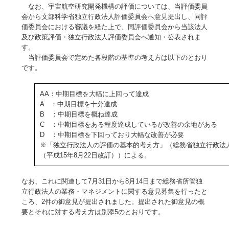
なお、宇宙航空研究開発機構の評価については、当評価委員
会から文部科学省独立行政法人評価委員会へ意見提出し、同評
価委員会における審議を経た上で、同評価委員会から当該法人
及び政策評価・独立行政法人評価委員会へ通知・公表されま
す。
当評価委員会で定めた各段階の基準の考え方は以下のとおり
です。
AA：中期目標を大幅に上回って達成
A ：中期目標を十分達成
B ：中期目標を概ね達成
C ：中期目標をある程度達成しているが改善の余地がある
D ：中期目標を下回っており大幅な改善が必要
※「独立行政法人の評価の基本的考え方」（総務省独立行政法
（平成15年8月22日改訂））による。
なお、これに関連して7月31日から8月14日まで総務省所管独
立行政法人の業務・マネジメントに関する意見募集を行ったと
ころ、2件の御意見が提出されました。提出された御意見の概
要とそれに対する考え方は別添5のとおりです。