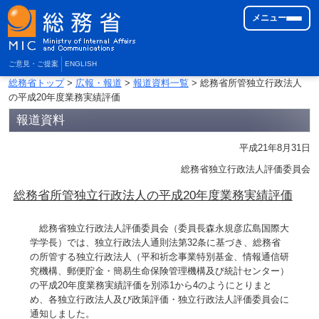
メニュー
ご意見・ご提案
ENGLISH
総務省トップ
>
広報・報道
>
報道資料一覧
> 総務省所管独立行政法人
の平成20年度業務実績評価
報道資料
平成21年8月31日
総務省独立行政法人評価委員会
総務省所管独立行政法人の平成20年度業務実績評価
総務省独立行政法人評価委員会（委員長森永規彦広島国際大
学学長）では、独立行政法人通則法第32条に基づき、総務省
の所管する独立行政法人（平和祈念事業特別基金、情報通信研
究機構、郵便貯金・簡易生命保険管理機構及び統計センター）
の平成20年度業務実績評価を別添1から4のようにとりまと
め、各独立行政法人及び政策評価・独立行政法人評価委員会に
通知しました。