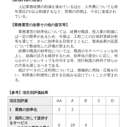
上記業務経費の削減を進めているほか、人件費についても前
年度比2％以上削減するなど、所期の目標は、十分に達成され
ている。
【業務運営の改善その他の提言等】
業務運営の効率化については、経費や職員、投入量の削減に
は一定の限界があるため、今後は、工程ごとの計画対実績分析
等を通じて、さらに効率化を目指すとともに、製表結果の品質
について数値化した評価が望まれる。
経費や職員の効率化については、職員のモチベーションを向
上し、組織の活力を維持するため、効率化の度合いに応じ、何
らかのインセンティブを付与する等、現行制度の枠内で何らか
の方策を講じるべきである。
統計データの二次利用については、積極的に周知・広報を行
い、利用者の利便性に資する仕組みを設けていくことが望まれ
る。
【参考】項目別評価結果
項目別評価
AA
A
B
C
D
1 業務の効率化
2
2
2 国民に対して提供す
るサービス
6
19
4