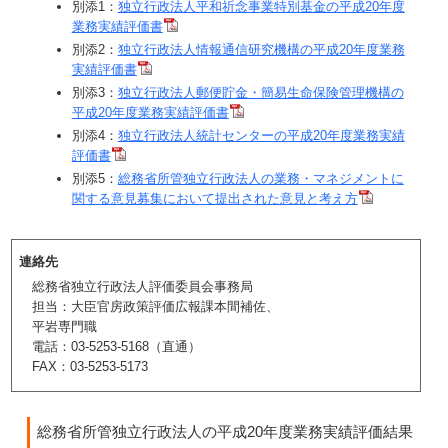
別添1：
独立行政法人平和祈念事業特別基金の平成20年度
業務実績評価書
別添2：
独立行政法人情報通信研究機構の平成20年度業務
実績評価書
別添3：
独立行政法人郵便貯金・簡易生命保険管理機構の
平成20年度業務実績評価書
別添4：
独立行政法人統計センターの平成20年度業務実績
評価書
別添5：
総務省所管独立行政法人の業務・マネジメントに
関する意見募集において提出された意見と考え方
連絡先
総務省独立行政法人評価委員会事務局
担当：大臣官房政策評価広報課本間補佐、
平岩専門職
電話：03-5253-5168（直通）
FAX：03-5253-5173
総務省所管独立行政法人の平成20年度業務実績評価結果