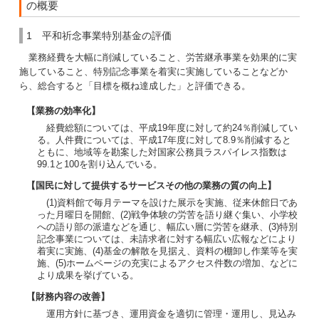
の概要
1 平和祈念事業特別基金の評価
業務経費を大幅に削減していること、労苦継承事業を効果的に実
施していること、特別記念事業を着実に実施していることなどか
ら、総合すると「目標を概ね達成した」と評価できる。
【業務の効率化】
経費総額については、平成19年度に対して約24％削減してい
る。人件費については、平成17年度に対して8.9％削減すると
ともに、地域等を勘案した対国家公務員ラスパイレス指数は
99.1と100を割り込んでいる。
【国民に対して提供するサービスその他の業務の質の向上】
(1)資料館で毎月テーマを設けた展示を実施、従来休館日であ
った月曜日を開館、(2)戦争体験の労苦を語り継ぐ集い、小学校
への語り部の派遣などを通じ、幅広い層に労苦を継承、(3)特別
記念事業については、未請求者に対する幅広い広報などにより
着実に実施、(4)基金の解散を見据え、資料の棚卸し作業等を実
施、(5)ホームページの充実によるアクセス件数の増加、などに
より成果を挙げている。
【財務内容の改善】
運用方針に基づき、運用資金を適切に管理・運用し、見込み