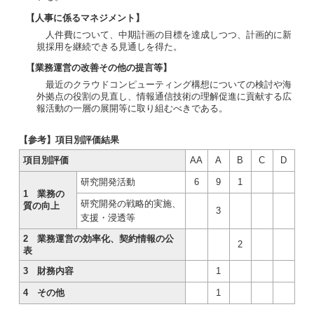
【人事に係るマネジメント】
人件費について、中期計画の目標を達成しつつ、計画的に新
規採用を継続できる見通しを得た。
【業務運営の改善その他の提言等】
最近のクラウドコンピューティング構想についての検討や海
外拠点の役割の見直し、情報通信技術の理解促進に貢献する広
報活動の一層の展開等に取り組むべきである。
【参考】項目別評価結果
項目別評価
AA
A
B
C
D
研究開発活動
6
9
1
1 業務の
研究開発の戦略的実施、
質の向上
3
支援・浸透等
2 業務運営の効率化、契約情報の公
2
表
3 財務内容
1
4 その他
1