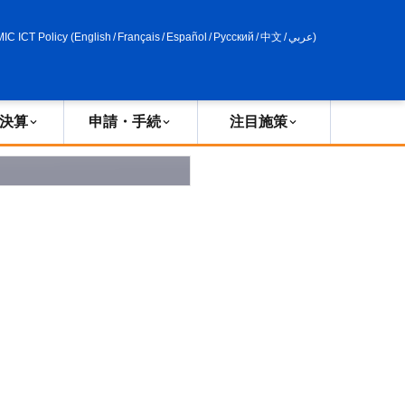
申請・手続
政策評価
MIC ICT Policy
(
English
/
Français
/
Español
/
Русский
/
中文
/
عربي
)
決算
申請・手続
注目施策