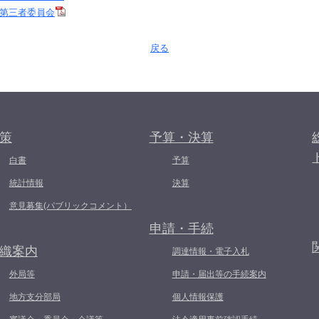
第三者委員会
戻る
策
予算・決算
白書
予算
統計情報
決算
意見募集(パブリックコメント）
申請・手続
織案内
調達情報・電子入札
外局等
申請・届出等の手続案内
地方支分部局
個人情報保護