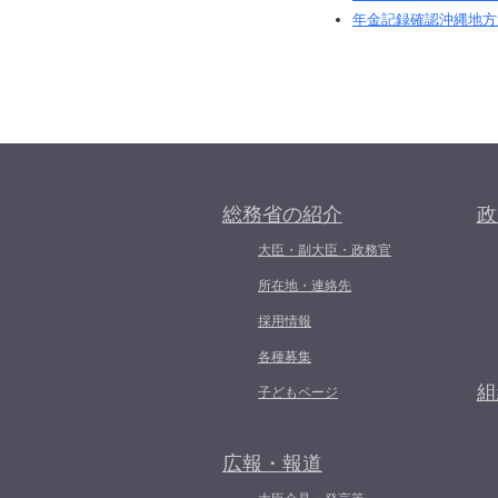
年金記録確認沖縄地方
総務省の紹介
政
大臣・副大臣・政務官
所在地・連絡先
採用情報
各種募集
組
子どもページ
広報・報道