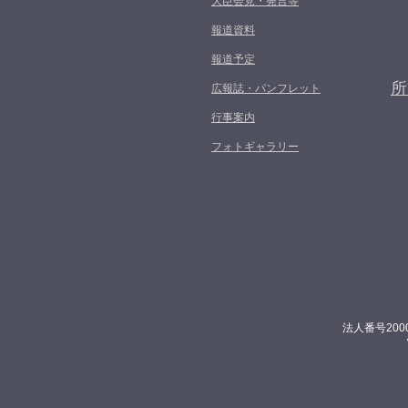
大臣会見・発言等
報道資料
報道予定
所
広報誌・パンフレット
行事案内
フォトギャラリー
法人番号200