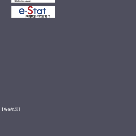
館【
所在地図
】
て