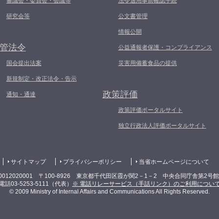
審議会・委員会・会議等
法令適用事前確認手続
研究会等
公文書管理
情報公開
管法令
公益通報者保護・コンプライアンス
国会提出法案
災害用備蓄食品の提供
新規制定・改正法令・告示
政策評価
通知・通達
政策評価ポータルサイト
独立行政法人評価ポータルサイト
サイトマップ
プライバシーポリシー
当省ホームページについて
0012020001 〒100-8926 東京都千代田区霞が関2－1－2 中央合同庁舎第2号
電話03-5253-5111（代表）
※ 電話リレーサービス（手話リンク）のご利用につい
© 2009 Ministry of Internal Affairs and Communications All Rights Reserved.