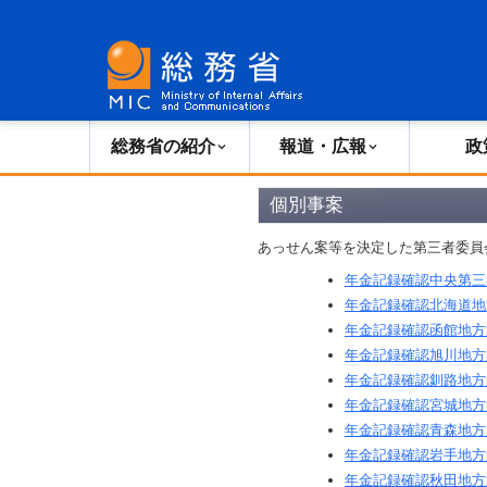
総務省の紹介
広報・報道
総務省の紹介
報道・広報
政
個別事案
あっせん案等を決定した第三者委員
年金記録確認中央第三
年金記録確認北海道地
年金記録確認函館地方
年金記録確認旭川地方
年金記録確認釧路地方
年金記録確認宮城地方
年金記録確認青森地方
年金記録確認岩手地方
年金記録確認秋田地方