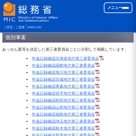
メニュー
ご意見・ご提案
ENGLISH
個別事案
あっせん案等を決定した第三者委員会ごとに分割して掲載しています。
年金記録確認北海道地方第三者委員会
年金記録確認函館地方第三者委員会
年金記録確認旭川地方第三者委員会
年金記録確認宮城地方第三者委員会
年金記録確認青森地方第三者委員会
年金記録確認岩手地方第三者委員会
年金記録確認秋田地方第三者委員会
年金記録確認山形地方第三者委員会
年金記録確認福島地方第三者委員会
年金記録確認埼玉地方第三者委員会
年金記録確認栃木地方第三者委員会
年金記録確認群馬地方第三者委員会