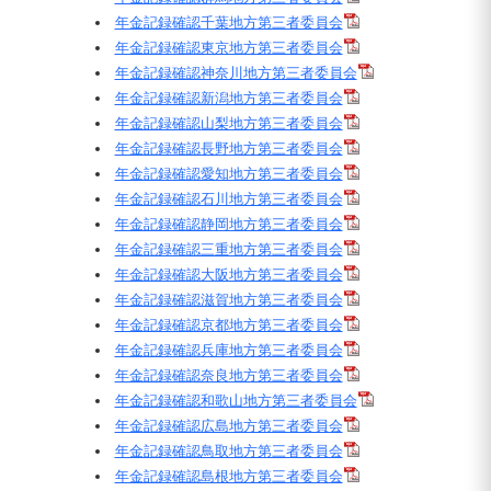
年金記録確認千葉地方第三者委員会
年金記録確認東京地方第三者委員会
年金記録確認神奈川地方第三者委員会
年金記録確認新潟地方第三者委員会
年金記録確認山梨地方第三者委員会
年金記録確認長野地方第三者委員会
年金記録確認愛知地方第三者委員会
年金記録確認石川地方第三者委員会
年金記録確認静岡地方第三者委員会
年金記録確認三重地方第三者委員会
年金記録確認大阪地方第三者委員会
年金記録確認滋賀地方第三者委員会
年金記録確認京都地方第三者委員会
年金記録確認兵庫地方第三者委員会
年金記録確認奈良地方第三者委員会
年金記録確認和歌山地方第三者委員会
年金記録確認広島地方第三者委員会
年金記録確認鳥取地方第三者委員会
年金記録確認島根地方第三者委員会