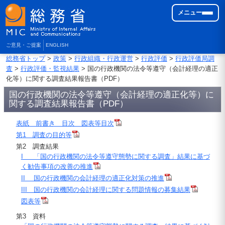
メニュー
ご意見・ご提案
ENGLISH
総務省トップ
>
政策
>
行政組織・行政運営
>
行政評価
>
行政評価局調
査
>
行政評価・監視結果
> 国の行政機関の法令等遵守（会計経理の適正
化等）に関する調査結果報告書（PDF）
国の行政機関の法令等遵守（会計経理の適正化等）に
関する調査結果報告書（PDF）
表紙 前書き 目次 図表等目次
第1 調査の目的等
第2 調査結果
I 「国の行政機関の法令等遵守態勢に関する調査」結果に基づ
く勧告事項の改善の推進
II 国の行政機関の会計経理の適正化対策の推進
III 国の行政機関の会計経理に関する問題情報の募集結果
図表等
第3 資料