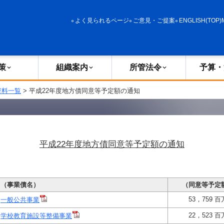
政策
組織案内
所管法令
予算・決算
よく見られるページ
ご意見・ご提案
ENGLISH(TOP)
策
組織案内
所管法令
予算・
資料一覧
> 平成22年度地方債同意等予定額の通知
平成22年度地方債同意等予定額の通知
（事業債名）
（同意等予定
53，759 
一般公共事業
22，523 
学校教育施設等整備事業