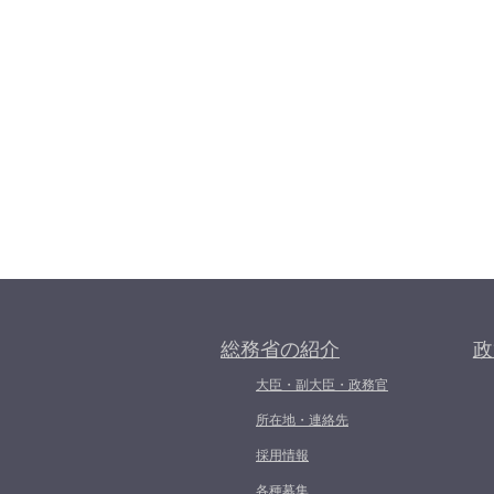
総務省の紹介
政
大臣・副大臣・政務官
所在地・連絡先
採用情報
各種募集