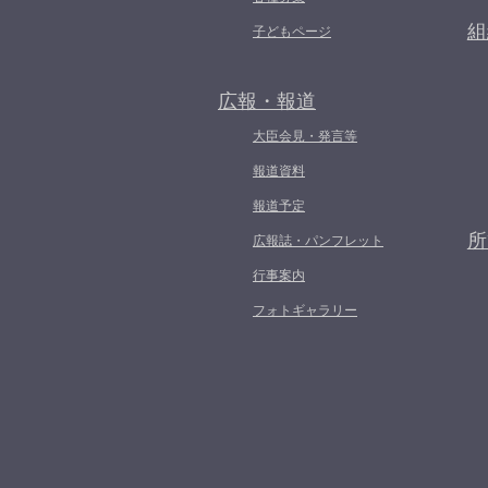
組
子どもページ
広報・報道
大臣会見・発言等
報道資料
報道予定
所
広報誌・パンフレット
行事案内
フォトギャラリー