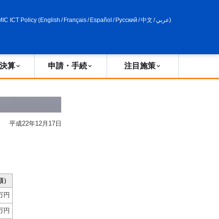
申請・手続
政策評価
MIC ICT Policy
(
English
/
Français
/
Español
/
Русский
/
中文
/
عربي
)
決算
申請・手続
注目施策
平成22年12月17日
額）
百万円
百万円