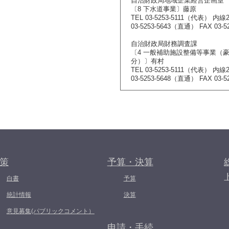
自治財政局地域企業経営企画室
〔8 下水道事業〕藤原
TEL 03-5253-5111（代表） 内線2
03-5253-5643（直通） FAX 03-52
自治財政局財務調査課
〔4 一般補助施設整備等事業（
分）〕有村
TEL 03-5253-5111（代表） 内線2
03-5253-5648（直通） FAX 03-52
策
予算・決算
白書
予算
統計情報
決算
意見募集(パブリックコメント）
申請・手続