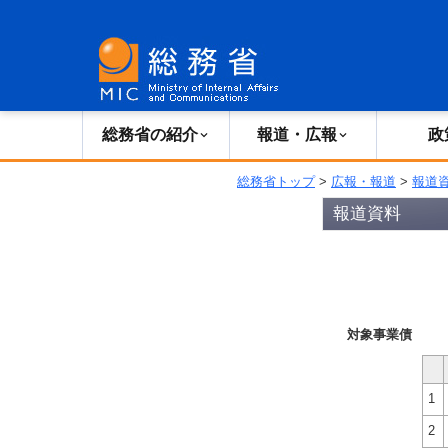
総務省の紹介
広報・報道
総務省の紹介
報道・広報
政
総務省トップ
>
広報・報道
>
報道
報道資料
対象事業債
1
2