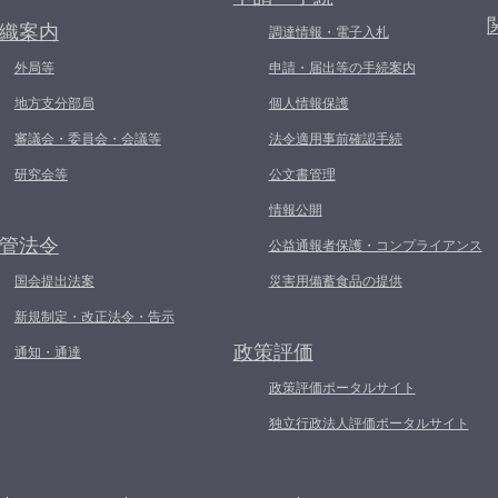
織案内
調達情報・電子入札
外局等
申請・届出等の手続案内
地方支分部局
個人情報保護
審議会・委員会・会議等
法令適用事前確認手続
研究会等
公文書管理
情報公開
管法令
公益通報者保護・コンプライアンス
国会提出法案
災害用備蓄食品の提供
新規制定・改正法令・告示
政策評価
通知・通達
政策評価ポータルサイト
独立行政法人評価ポータルサイト