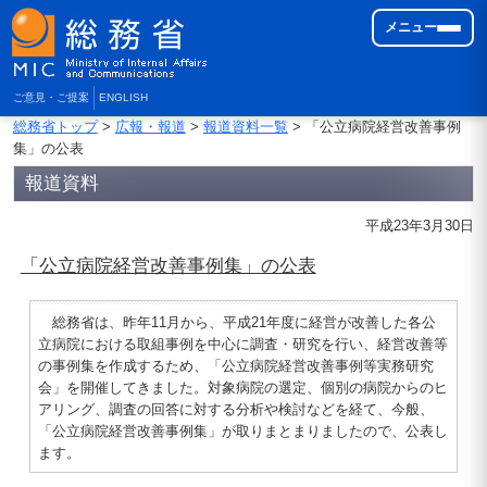
メニュー
ご意見・ご提案
ENGLISH
総務省トップ
>
広報・報道
>
報道資料一覧
> 「公立病院経営改善事例
集」の公表
報道資料
平成23年3月30日
「公立病院経営改善事例集」の公表
総務省は、昨年11月から、平成21年度に経営が改善した各公
立病院における取組事例を中心に調査・研究を行い、経営改善等
の事例集を作成するため、「公立病院経営改善事例等実務研究
会」を開催してきました。対象病院の選定、個別の病院からのヒ
アリング、調査の回答に対する分析や検討などを経て、今般、
「公立病院経営改善事例集」が取りまとまりましたので、公表し
ます。