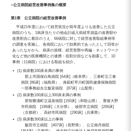
○公立病院経営改善事例集の概要
第1章 公立病院の経営改善事例
平成21年度において経営状況が前年度よりも改善した公立
病院のうち、1病床当たりの他会計繰入前経常損益の改善額や
改善割合に着目のうえ、66病院に対して経営改善取組事例等
の調査を実施し、各病院において効果的であったとして回答が
あったなかから、病床の規模、経営形態や再編・ネットワーク
化など他の医療機関との連携・役割分担などを勘案して、10
事例（11病院）における取組を紹介。
(1) 病床数100床未満の事例
郡上市国保白鳥病院 [64床]（岐阜県）、三春町立三春
病院 [86床]（福島県）、身延町早川町国民健康保険病院
一部事務組合立飯富病院 [87床]（山梨県）
(2) 病床数100床以上300床未満の事例
那智勝浦町立温泉病院 [150床]（和歌山県）、豊後大野
市民病院 [199床]（大分県）、綾部市立病院 [206床]
（京都府）、高砂市民病院 [290床]（兵庫県）
(3) 病床数300床以上の事例
飯田市立病院 [407床]（長野県）、公立南丹病院
[464床]（京都府）、地方独立行政法人神戸市民病院機