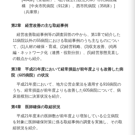
構 [中央市民病院（912床）、西市民病院（358床）]
（兵庫県）
第2章 経営改善の主な取組事例
経営改善取組事例等の調査回答の中から、第1章で紹介した
11病院以外の55病院における取組事例のうち主なものについ
て、(1)人材の確保・育成、(2)経営戦略、(3)収支改善、(4)再
編・ネットワーク化（連携・役割分担）、(5)経営形態見直し
の観点から紹介。
第3章 平成21年度において経常損益が前年度よりも改善した病
院（605病院）の状況
平成21年度において、地方公営企業法を適用する916病院の
うち、経常損益が前年度よりも改善した605病院について、病
床規模別に決算状況を紹介。
第4章 医師確保の取組状況
平成21年度末の医師数が前年度より増加している公立病院
を対象に医師確保対策に係る取組事例の調査を実施し、その取
組状況を紹介。