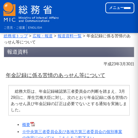
メニュー
ご意見・ご提案
ENGLISH
総務省トップ
>
広報・報道
>
報道資料一覧
> 年金記録に係る苦情のあ
っせん等について
報道資料
平成23年3月30日
年金記録に係る苦情のあっせん等について
総務大臣は、年金記録確認第三者委員会の判断を踏まえ、3月
29日に、厚生労働大臣に対し、次のとおり年金記録に係る苦情の
あっせん及び年金記録の訂正は必要でないとする通知を実施しま
した。
概要
※中央第三者委員会及び各地方第三者委員会の個別事案
の内容については、こちらをご覧下さい