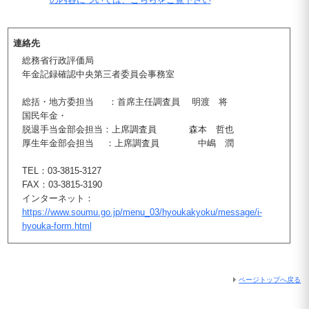
連絡先
総務省行政評価局
年金記録確認中央第三者委員会事務室
総括・地方委担当 ：首席主任調査員 明渡 将
国民年金・
脱退手当金部会担当：上席調査員 森本 哲也
厚生年金部会担当 ：上席調査員 中嶋 潤
TEL：03-3815-3127
FAX：03-3815-3190
インターネット：
https://www.soumu.go.jp/menu_03/hyoukakyoku/message/i-
hyouka-form.html
ページトップへ戻る