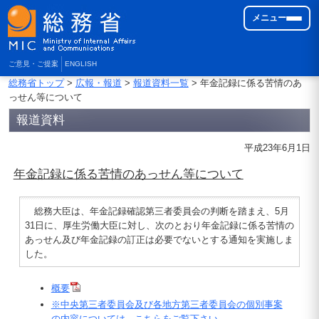
メニュー
ご意見・ご提案
ENGLISH
総務省トップ
>
広報・報道
>
報道資料一覧
> 年金記録に係る苦情のあ
っせん等について
報道資料
平成23年6月1日
年金記録に係る苦情のあっせん等について
総務大臣は、年金記録確認第三者委員会の判断を踏まえ、5月
31日に、厚生労働大臣に対し、次のとおり年金記録に係る苦情の
あっせん及び年金記録の訂正は必要でないとする通知を実施しま
した。
概要
※中央第三者委員会及び各地方第三者委員会の個別事案
の内容については、こちらをご覧下さい