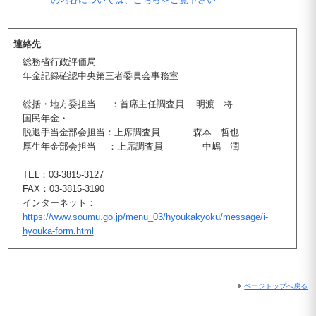
連絡先
総務省行政評価局
年金記録確認中央第三者委員会事務室
総括・地方委担当 ：首席主任調査員 明渡 将
国民年金・
脱退手当金部会担当：上席調査員 森本 哲也
厚生年金部会担当 ：上席調査員 中嶋 潤
TEL：03-3815-3127
FAX：03-3815-3190
インターネット：
https://www.soumu.go.jp/menu_03/hyoukakyoku/message/i-
hyouka-form.html
ページトップへ戻る