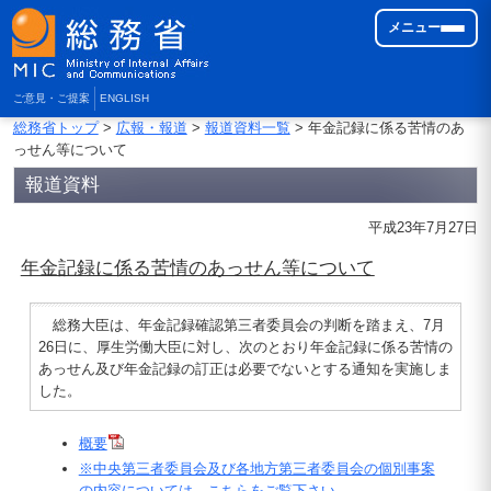
メニュー
ご意見・ご提案
ENGLISH
総務省トップ
>
広報・報道
>
報道資料一覧
> 年金記録に係る苦情のあ
っせん等について
報道資料
平成23年7月27日
年金記録に係る苦情のあっせん等について
総務大臣は、年金記録確認第三者委員会の判断を踏まえ、7月
26日に、厚生労働大臣に対し、次のとおり年金記録に係る苦情の
あっせん及び年金記録の訂正は必要でないとする通知を実施しま
した。
概要
※中央第三者委員会及び各地方第三者委員会の個別事案
の内容については、こちらをご覧下さい