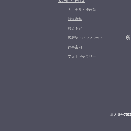
広報・報道
大臣会見・発言等
報道資料
報道予定
所
広報誌・パンフレット
行事案内
フォトギャラリー
法人番号200