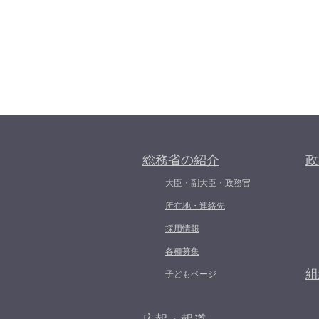
総務省の紹介
政
大臣・副大臣・政務官
所在地・連絡先
採用情報
各種募集
組
子どもページ