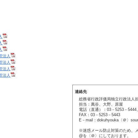
人
人
人
管法人
管法人
管法人
管法人
連絡先
総務省行政評価局独立行政法人
担当：萬谷、大野、原屋
電話（直通）：03－5253－5444、
FAX：03－5253－5443
E－mail：dokuhyouka〈＠〉soum
※迷惑メール防止対策のため、
@を〈＠〉にしております。