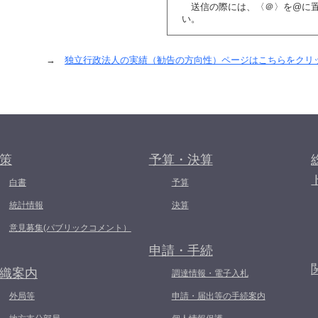
送信の際には、〈＠〉を@に置
い。
→
独立行政法人の実績（勧告の方向性）ページはこちらをクリ
策
予算・決算
白書
予算
統計情報
決算
意見募集(パブリックコメント）
申請・手続
織案内
調達情報・電子入札
外局等
申請・届出等の手続案内