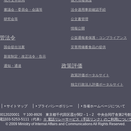
地方支分部局
個人情報保護
審議会・委員会・会議等
法令適用事前確認手続
研究会等
公文書管理
情報公開
管法令
公益通報者保護・コンプライアンス
国会提出法案
災害用備蓄食品の提供
新規制定・改正法令・告示
政策評価
通知・通達
政策評価ポータルサイト
独立行政法人評価ポータルサイト
サイトマップ
プライバシーポリシー
当省ホームページについて
0012020001 〒100-8926 東京都千代田区霞が関2－1－2 中央合同庁舎第2号
電話03-5253-5111（代表）
※ 電話リレーサービス（手話リンク）のご利用につい
© 2009 Ministry of Internal Affairs and Communications All Rights Reserved.