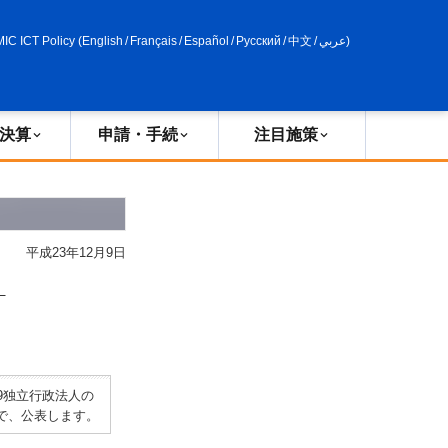
申請・手続
政策評価
MIC ICT Policy
(
English
/
Français
/
Español
/
Русский
/
中文
/
عربي
)
決算
申請・手続
注目施策
平成23年12月9日
」
9独立行政法人の
で、公表します。