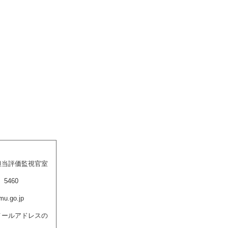
担当評価監視官室
5460
u.go.jp
メールアドレスの