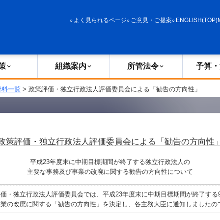
政策
組織案内
所管法令
予算・決算
よく見られるページ
ご意見・ご提案
ENGLISH(TOP)
策
組織案内
所管法令
予算・
資料一覧
> 政策評価・独立行政法人評価委員会による「勧告の方向性」
政策評価・独立行政法人評価委員会による「勧告の方向性
平成23年度末に中期目標期間が終了する独立行政法人の
主要な事務及び事業の改廃に関する勧告の方向性について
価・独立行政法人評価委員会では、平成23年度末に中期目標期間が終了する
事業の改廃に関する「勧告の方向性」を決定し、各主務大臣に通知しましたの