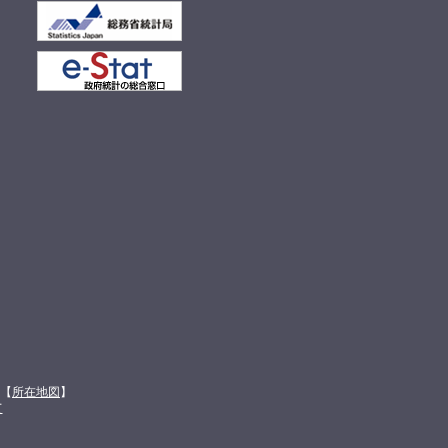
館【
所在地図
】
て