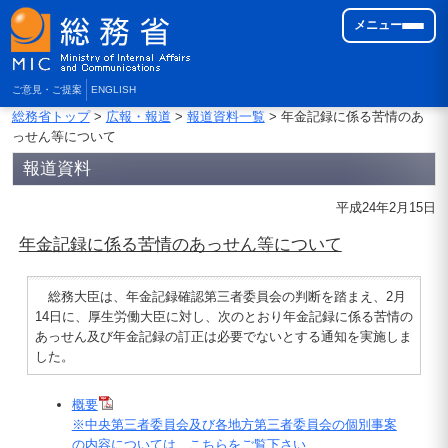
メニュー
ご意見・ご提案
ENGLISH
総務省トップ
>
広報・報道
>
報道資料一覧
> 年金記録に係る苦情のあ
っせん等について
報道資料
平成24年2月15日
年金記録に係る苦情のあっせん等について
総務大臣は、年金記録確認第三者委員会の判断を踏まえ、2月
14日に、厚生労働大臣に対し、次のとおり年金記録に係る苦情の
あっせん及び年金記録の訂正は必要でないとする通知を実施しま
した。
概要
※中央第三者委員会及び各地方第三者委員会の個別事案
の内容については、こちらをご覧下さい