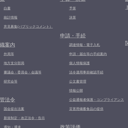
白書
予算
統計情報
決算
意見募集(パブリックコメント）
申請・手続
織案内
調達情報・電子入札
外局等
申請・届出等の手続案内
地方支分部局
個人情報保護
審議会・委員会・会議等
法令適用事前確認手続
研究会等
公文書管理
情報公開
管法令
公益通報者保護・コンプライアンス
国会提出法案
災害用備蓄食品の提供
新規制定・改正法令・告示
政策評価
通知・通達