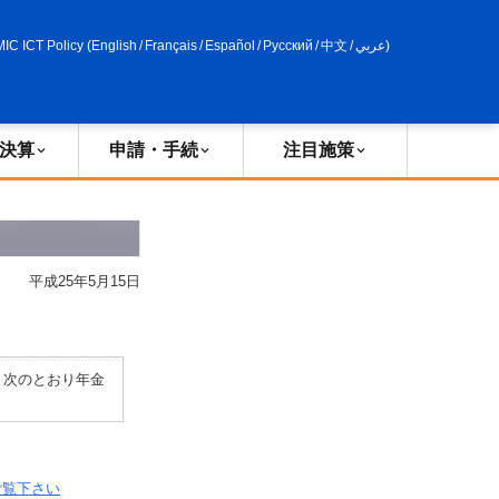
申請・手続
政策評価
MIC ICT Policy
(
English
/
Français
/
Español
/
Русский
/
中文
/
عربي
)
決算
申請・手続
注目施策
平成25年5月15日
、次のとおり年金
ご覧下さい