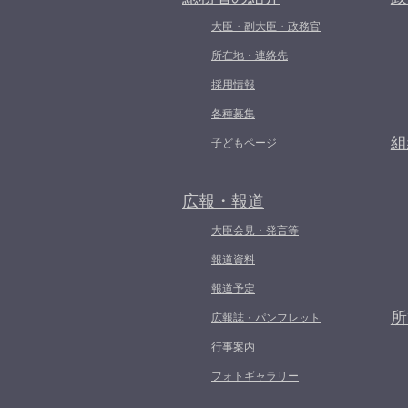
大臣・副大臣・政務官
所在地・連絡先
採用情報
各種募集
組
子どもページ
広報・報道
大臣会見・発言等
報道資料
報道予定
所
広報誌・パンフレット
行事案内
フォトギャラリー