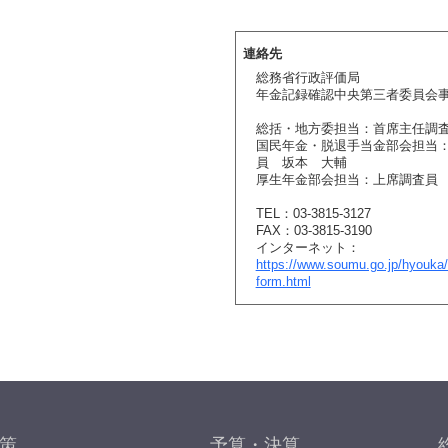
連絡先
総務省行政評価局
年金記録確認中央第三者委員会
総括・地方委担当：首席主任調
国民年金・脱退手当金部会担当
員 坂本 大輔
厚生年金部会担当：上席調査員
TEL：03-3815-3127
FAX：03-3815-3190
インターネット：
https://www.soumu.go.jp/hyouka/
form.html
策
予算・決算