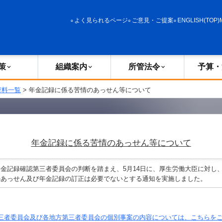
政策
組織案内
所管法令
予算・決算
よく見られるページ
ご意見・ご提案
ENGLISH(TOP)
策
組織案内
所管法令
予算・
資料一覧
> 年金記録に係る苦情のあっせん等について
年金記録に係る苦情のあっせん等について
金記録確認第三者委員会の判断を踏まえ、5月14日に、厚生労働大臣に対し
のあっせん及び年金記録の訂正は必要でないとする通知を実施しました。
三者委員会及び各地方第三者委員会の個別事案の内容については、こちらを