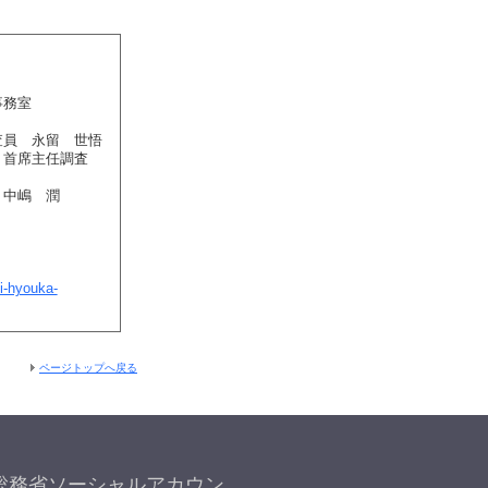
事務室
査員 永留 世悟
：首席主任調査
 中嶋 潤
i-hyouka-
ページトップへ戻る
総務省ソーシャルアカウン