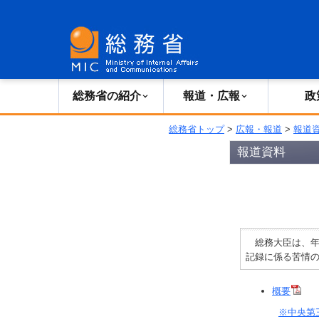
総務省の紹介
広報・報道
総務省の紹介
報道・広報
政
総務省トップ
>
広報・報道
>
報道
報道資料
総務大臣は、年
記録に係る苦情
概要
※中央第