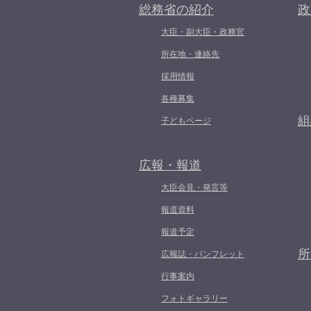
総務省の紹介
政
大臣・副大臣・政務官
所在地・連絡先
採用情報
各種募集
組
子どもページ
広報・報道
大臣会見・発言等
報道資料
報道予定
所
広報誌・パンフレット
行事案内
フォトギャラリー