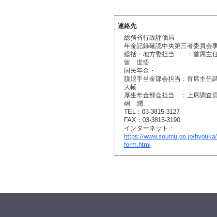
連絡先
総務省行政評価局
年金記録確認中央第三者委員会
総括・地方委担当 ：首席主
留 世悟
国民年金・
脱退手当金部会担当：首席主
大輔
厚生年金部会担当 ：上
嶋 潤
TEL：03-3815-3127
FAX：03-3815-3190
インターネット：
https://www.soumu.go.jp/hyouka/
form.html