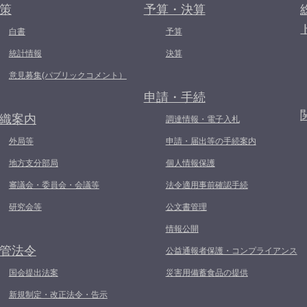
策
予算・決算
白書
予算
統計情報
決算
意見募集(パブリックコメント）
申請・手続
織案内
調達情報・電子入札
外局等
申請・届出等の手続案内
地方支分部局
個人情報保護
審議会・委員会・会議等
法令適用事前確認手続
研究会等
公文書管理
情報公開
管法令
公益通報者保護・コンプライアンス
国会提出法案
災害用備蓄食品の提供
新規制定・改正法令・告示