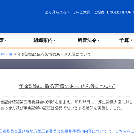
政策
組織案内
所管法令
予算・決算
よく見られるページ
ご意見・ご提案
ENGLISH(TOP)
策
組織案内
所管法令
予算・
資料一覧
> 年金記録に係る苦情のあっせん等について
年金記録に係る苦情のあっせん等について
記録確認第三者委員会の判断を踏まえ、10月16日に、厚生労働大臣に対し
のあっせん及び年金記録の訂正は必要でないとする通知を実施しました。
三者委員会及び各地方第三者委員会の個別事案の内容については、こちらを