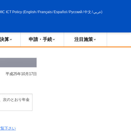
申請・手続
政策評価
MIC ICT Policy
(
English
/
Français
/
Español
/
Русский
/
中文
/
عربي
)
決算
申請・手続
注目施策
平成25年10月17日
、次のとおり年金
ご覧下さい