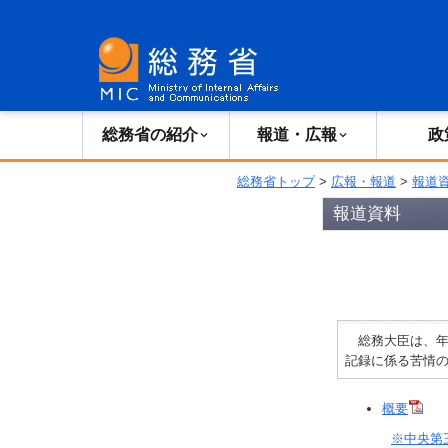
総務省の紹介
広報・報道
総務省の紹介
報道・広報
政
総務省トップ
>
広報・報道
>
報道
報道資料
総務大臣は、年金
記録に係る苦情
概要
※中央第