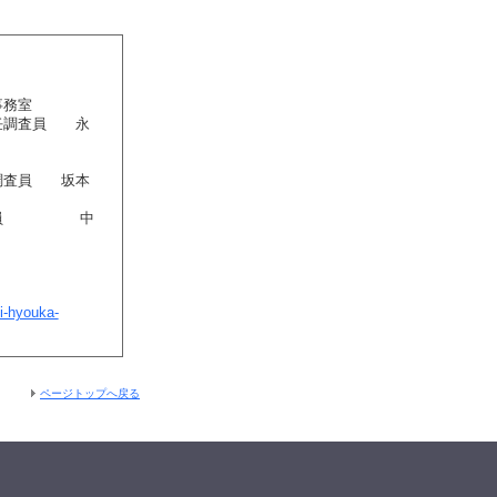
事務室
任調査員 永
任調査員 坂本
席調査員 中
i-hyouka-
ページトップへ戻る