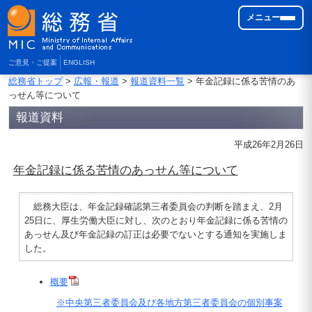
メニュー
ご意見・ご提案
ENGLISH
総務省トップ
>
広報・報道
>
報道資料一覧
> 年金記録に係る苦情のあ
っせん等について
報道資料
平成26年2月26日
年金記録に係る苦情のあっせん等について
総務大臣は、年金記録確認第三者委員会の判断を踏まえ、2月
25日に、厚生労働大臣に対し、次のとおり年金記録に係る苦情の
あっせん及び年金記録の訂正は必要でないとする通知を実施しま
した。
概要
※中央第三者委員会及び各地方第三者委員会の個別事案