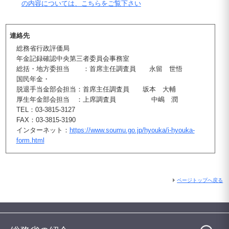
の内容については、こちらをご覧下さい
連絡先
総務省行政評価局
年金記録確認中央第三者委員会事務室
総括・地方委担当 ：首席主任調査員 永留 世悟
国民年金・
脱退手当金部会担当：首席主任調査員 坂本 大輔
厚生年金部会担当 ：上席調査員 中嶋 潤
TEL：03-3815-3127
FAX：03-3815-3190
インターネット：
https://www.soumu.go.jp/hyouka/i-hyouka-
form.html
ページトップへ戻る