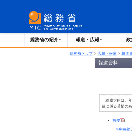
総務省の紹介
広報・報道
総務省の紹介
報道・広報
政
総務省トップ
>
広報・報道
>
報道
報道資料
総務大臣は、年
録に係る苦情の
概要
※中央第