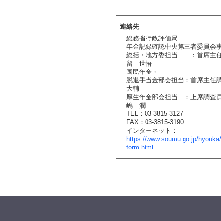
連絡先
総務省行政評価局
年金記録確認中央第三者委員会
総括・地方委担当 ：首席主
留 世悟
国民年金・
脱退手当金部会担当：首席主
大輔
厚生年金部会担当 ：上
嶋 潤
TEL：03-3815-3127
FAX：03-3815-3190
インターネット：
https://www.soumu.go.jp/hyouka/
form.html