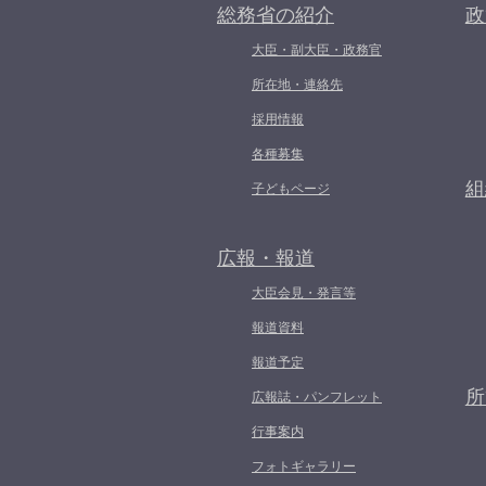
総務省の紹介
政
大臣・副大臣・政務官
所在地・連絡先
採用情報
各種募集
組
子どもページ
広報・報道
大臣会見・発言等
報道資料
報道予定
所
広報誌・パンフレット
行事案内
フォトギャラリー