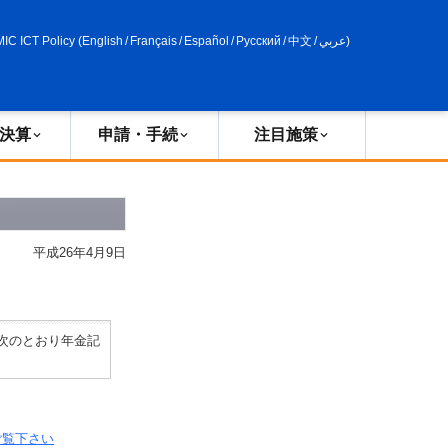
申請・手続
政策評価
MIC ICT Policy
(
English
/
Français
/
Español
/
Русский
/
中文
/
عربي
)
決算
申請・手続
注目施策
平成26年4月9日
次のとおり年金記
ご覧下さい