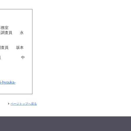
事務室
任調査員 永
任調査員 坂本
席調査員 中
i-hyouka-
ページトップへ戻る