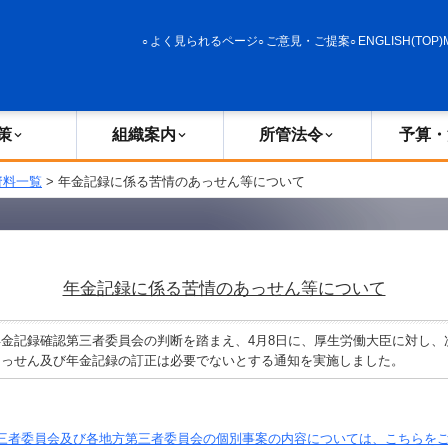
政策
組織案内
所管法令
予算・決算
よく見られるページ
ご意見・ご提案
ENGLISH(TOP)
策
組織案内
所管法令
予算・
資料一覧
> 年金記録に係る苦情のあっせん等について
年金記録に係る苦情のあっせん等について
金記録確認第三者委員会の判断を踏まえ、4月8日に、厚生労働大臣に対し、
あっせん及び年金記録の訂正は必要でないとする通知を実施しました。
三者委員会及び各地方第三者委員会の個別事案の内容については、こちらを