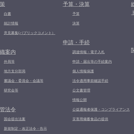
策
予算・決算
白書
予算
統計情報
決算
意見募集(パブリックコメント）
申請・手続
織案内
調達情報・電子入札
外局等
申請・届出等の手続案内
地方支分部局
個人情報保護
審議会・委員会・会議等
法令適用事前確認手続
研究会等
公文書管理
情報公開
管法令
公益通報者保護・コンプライアンス
国会提出法案
災害用備蓄食品の提供
新規制定・改正法令・告示