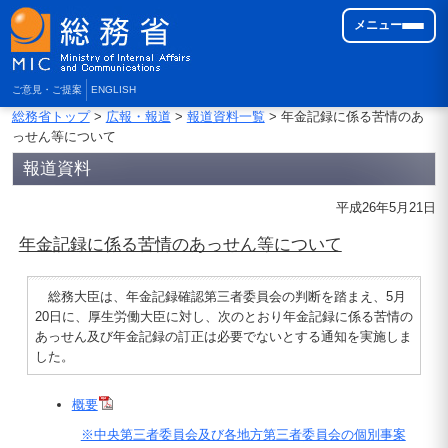
メニュー
ご意見・ご提案
ENGLISH
総務省トップ
>
広報・報道
>
報道資料一覧
> 年金記録に係る苦情のあ
っせん等について
報道資料
平成26年5月21日
年金記録に係る苦情のあっせん等について
総務大臣は、年金記録確認第三者委員会の判断を踏まえ、5月
20日に、厚生労働大臣に対し、次のとおり年金記録に係る苦情の
あっせん及び年金記録の訂正は必要でないとする通知を実施しま
した。
概要
※中央第三者委員会及び各地方第三者委員会の個別事案