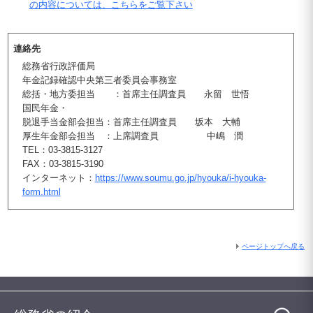
の内容については、こちらをご覧下さい
連絡先
総務省行政評価局
年金記録確認中央第三者委員会事務室
総括・地方委担当 ：首席主任調査員 永留 世悟
国民年金・
脱退手当金部会担当：首席主任調査員 坂本 大輔
厚生年金部会担当 ：上席調査員 中嶋 潤
TEL：03-3815-3127
FAX：03-3815-3190
インターネット：
https://www.soumu.go.jp/hyouka/i-hyouka-
form.html
ページトップへ戻る