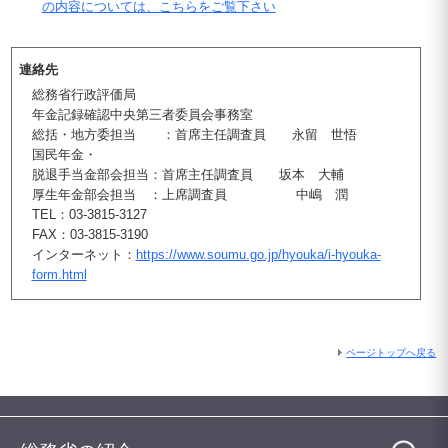
の内容については、こちらをご覧下さい
連絡先
総務省行政評価局
年金記録確認中央第三者委員会事務室
総括・地方委担当 ：首席主任調査員 永留 世悟
国民年金・
脱退手当金部会担当：首席主任調査員 坂本 大輔
厚生年金部会担当 ：上席調査員 中嶋 潤
TEL：03-3815-3127
FAX：03-3815-3190
インターネット：
https://www.soumu.go.jp/hyouka/i-hyouka-
form.html
ページトップへ戻る