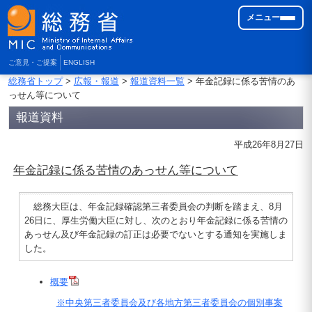
メニュー
ご意見・ご提案
ENGLISH
総務省トップ
>
広報・報道
>
報道資料一覧
> 年金記録に係る苦情のあ
っせん等について
報道資料
平成26年8月27日
年金記録に係る苦情のあっせん等について
総務大臣は、年金記録確認第三者委員会の判断を踏まえ、8月
26日に、厚生労働大臣に対し、次のとおり年金記録に係る苦情の
あっせん及び年金記録の訂正は必要でないとする通知を実施しま
した。
概要
※中央第三者委員会及び各地方第三者委員会の個別事案