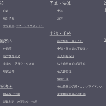
策
予算・決算
白書
予算
統計情報
決算
意見募集(パブリックコメント）
申請・手続
織案内
調達情報・電子入札
外局等
申請・届出等の手続案内
地方支分部局
個人情報保護
審議会・委員会・会議等
法令適用事前確認手続
研究会等
公文書管理
情報公開
管法令
公益通報者保護・コンプライアンス
国会提出法案
災害用備蓄食品の提供
新規制定・改正法令・告示