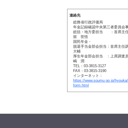
連絡先
総務省行政評価局
年金記録確認中央第三者委員会
総括・地方委担当 ：首席主
留 世悟
国民年金・
脱退手当金部会担当：首席主
大輔
厚生年金部会担当 ：上
嶋 潤
TEL：03-3815-3127
FAX：03-3815-3190
インターネット：
https://www.soumu.go.jp/hyouka/
form.html