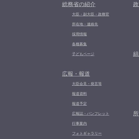
総務省の紹介
政
大臣・副大臣・政務官
所在地・連絡先
採用情報
各種募集
組
子どもページ
広報・報道
大臣会見・発言等
報道資料
報道予定
所
広報誌・パンフレット
行事案内
フォトギャラリー