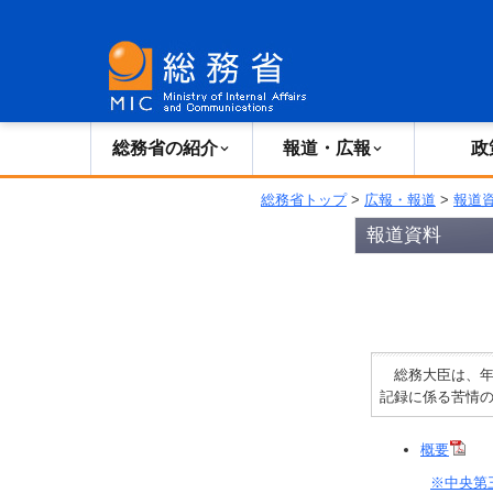
総務省の紹介
広報・報道
総務省の紹介
報道・広報
政
総務省トップ
>
広報・報道
>
報道
報道資料
総務大臣は、年
記録に係る苦情
概要
※中央第