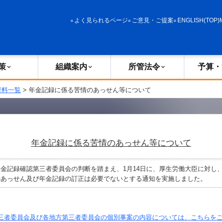
政策
組織案内
所管法令
予算・決算
よく見られるページ
ご意見・ご提案
ENGLISH(TOP)
策
組織案内
所管法令
予算・
資料一覧
> 年金記録に係る苦情のあっせん等について
年金記録に係る苦情のあっせん等について
金記録確認第三者委員会の判断を踏まえ、1月14日に、厚生労働大臣に対し
のあっせん及び年金記録の訂正は必要でないとする通知を実施しました。
三者委員会及び各地方第三者委員会の個別事案の内容については、こちらを