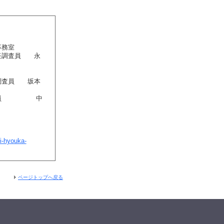
事務室
任調査員 永
任調査員 坂本
席調査員 中
i-hyouka-
ページトップへ戻る