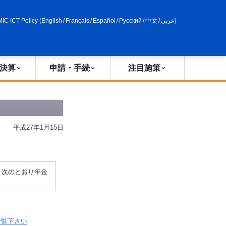
申請・手続
政策評価
MIC ICT Policy
(
English
/
Français
/
Español
/
Русский
/
中文
/
عربي
)
決算
申請・手続
注目施策
平成27年1月15日
、次のとおり年金
ご覧下さい