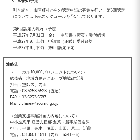
3．今後の予定
引き続き、市区町村からの認定申請の募集を行い、第6回認定
については下記スケジュールを予定しております。
第6回認定の流れ（予定）
平成27年7月31日（金） 申請書（素案）受付締切
平成27年9月上旬 申請書（正式）受付締切
平成27年9月下旬 第6回認定予定
連絡先
（ローカル10,000プロジェクトについて）
総務省 地域力創造グループ地域政策課
担当：塗師木、内田
電話：03-5253-5523（直通）
FAX：03-5253-5587
Mail：chisei@soumu.go.jp
（創業支援事業計画の内容について）
中小企業庁 経営支援部 創業・新事業促進課
担当：平原、鈴木、塚田、山田、尾上、近藤
電話：03-3501-1511（内線 5341～5）