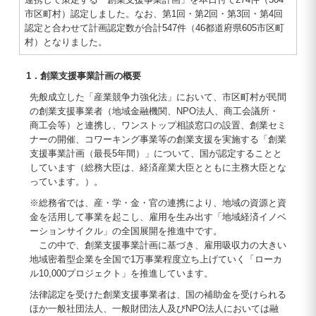
市区町村）認定しました。なお、第1回・第2回・第3回・第4回
認定と合わせて計画認定数が合計547件（46都道府県605市区町
村）となりました。
1．創業支援事業計画の概要
先般成立した「産業競争力強化法」において、市区町村が民間
の創業支援事業者（地域金融機関、NPO法人、商工会議所・
商工会等）と連携し、ワンストップ相談窓口の設置、創業セミ
ナーの開催、コワーキング事業等の創業支援を実施する「創業
支援事業計画（最長5年間）」について、国が認定することと
しています（総務大臣は、経済産業大臣とともに主務大臣とな
っています。）。
※総務省では、産・学・金・官の連携により、地域の資源と資
金を活用して事業を起こし、雇用を生み出す「地域経済イノベ
ーションサイクル」の全国展開を推進中です。
この中で、創業支援事業計画に基づき、雇用吸収力の大きい
地域密着型企業を全国で1万事業程度立ち上げていく「ローカ
ル10,000プロジェクト」を推進しています。
法律認定を受けた創業支援事業者は、国の補助金を受けられる
ほか一般社団法人、一般財団法人及びNPO法人においては融