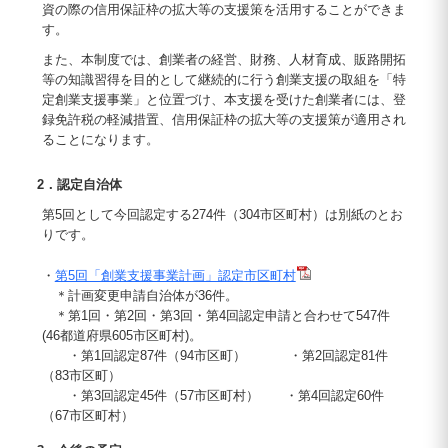
資の際の信用保証枠の拡大等の支援策を活用することができま
す。
また、本制度では、創業者の経営、財務、人材育成、販路開拓
等の知識習得を目的として継続的に行う創業支援の取組を「特
定創業支援事業」と位置づけ、本支援を受けた創業者には、登
録免許税の軽減措置、信用保証枠の拡大等の支援策が適用され
ることになります。
2．認定自治体
第5回として今回認定する274件（304市区町村）は別紙のとお
りです。
・
第5回「創業支援事業計画」認定市区町村
＊計画変更申請自治体が36件。
＊第1回・第2回・第3回・第4回認定申請と合わせて547件
(46都道府県605市区町村)。
・第1回認定87件（94市区町） ・第2回認定81件
（83市区町）
・第3回認定45件（57市区町村） ・第4回認定60件
（67市区町村）