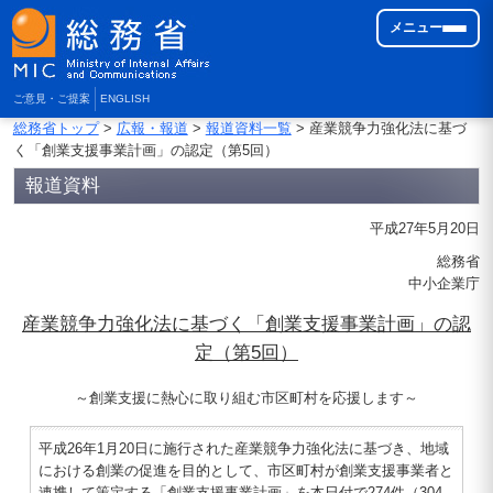
メニュー
ご意見・ご提案
ENGLISH
総務省トップ
>
広報・報道
>
報道資料一覧
> 産業競争力強化法に基づ
く「創業支援事業計画」の認定（第5回）
報道資料
平成27年5月20日
総務省
中小企業庁
産業競争力強化法に基づく「創業支援事業計画」の認
定（第5回）
～創業支援に熱心に取り組む市区町村を応援します～
平成26年1月20日に施行された産業競争力強化法に基づき、地域
における創業の促進を目的として、市区町村が創業支援事業者と
連携して策定する「創業支援事業計画」を本日付で274件（304