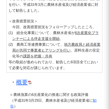
を行い、平成31年3月に農林水産省及び経済産業省に対
して勧告しました。
＜改善措置状況＞
今回、改善措置状況をフォローアップしたところ、
(1) 総合化事業について、農林水産省が
6次産業化プラ
ンナーによる伴走支援を開始
、
(2) 農商工等連携事業について、
地方農政局と経済産業
局が共同で事業者ヒアリングを行い
、原料生産の安定
化等の
課題を把握・共有
等の取組が進められており、勧告した6項目全てにおい
て必要な対応が講じられています。
・
概要
○ 農林漁業の6次産業化の推進に関する政策評価
（平成31年3月29日、農林水産省及び経済産業省に
勧
告
）