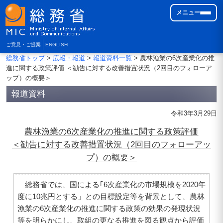
メニュー
ご意見・ご提案
ENGLISH
総務省トップ
>
広報・報道
>
報道資料一覧
> 農林漁業の6次産業化の推
進に関する政策評価 ＜勧告に対する改善措置状況（2回目のフォローア
ップ）の概要＞
報道資料
令和3年3月29日
農林漁業の6次産業化の推進に関する政策評価
＜勧告に対する改善措置状況（2回目のフォローアッ
プ）の概要＞
総務省では、国による｢6次産業化の市場規模を2020年
度に10兆円とする」との目標設定等を背景として、農林
漁業の6次産業化の推進に関する政策の効果の発現状況
等を明らかにし、取組の更なる推進を図る観点から評価