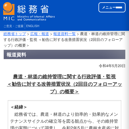
メニュー
ご意見・ご提案
ENGLISH
総務省トップ
>
広報・報道
>
報道資料一覧
> 農道・林道の維持管理に関
する行政評価・監視 ＜勧告に対する改善措置状況（2回目のフォローア
ップ）の概要＞
報道資料
令和4年5月20日
農道・林道の維持管理に関する行政評価・監視
＜勧告に対する改善措置状況（2回目のフォローアッ
プ）の概要＞
＜経緯＞
総務省では、農道・林道のより効率的・効果的なメン
テナンスサイクルの確立等を図る観点から、その維持管
理の実態について調査し、令和2年5月に農林水産省に対