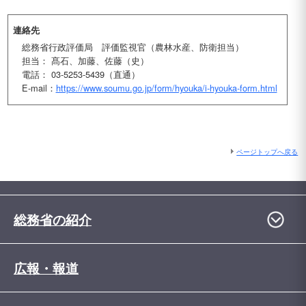
連絡先
総務省行政評価局 評価監視官（農林水産、防衛担当）
担当： 髙石、加藤、佐藤（史）
電話： 03-5253-5439（直通）
E-mail：
https://www.soumu.go.jp/form/hyouka/i-hyouka-form.html
ページトップへ戻る
総務省の紹介
広報・報道