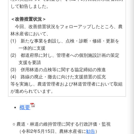
して勧告しました。
＜改善措置状況＞
今回、改善措置状況をフォローアップしたところ、農
林水産省において、
(1) 新たな事業を創設し、点検・診断・修繕・更新を
一体的に支援
(2) 都道府県に対し、管理者への個別施設計画の策定
支援を要請
(3) 併用林道の点検等に関する協定締結の推進
(4) 路線の廃止・撤去に向けた支援措置の拡充
等を実施し、農道管理者および林道管理者において取組
が進められています。
概要
○ 農道・林道の維持管理に関する行政評価・監視
（令和2年5月15日、農林水産省に
勧告
）