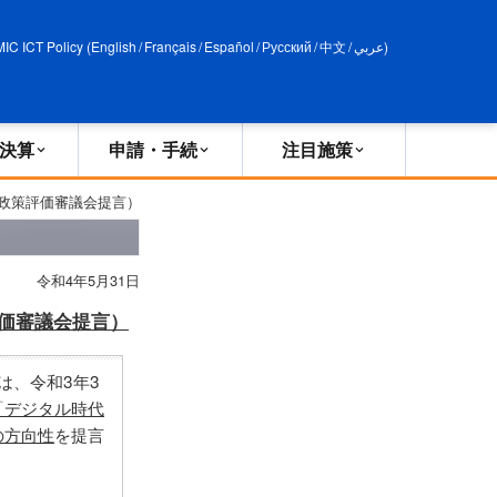
申請・手続
政策評価
MIC ICT Policy
(
English
/
Français
/
Español
/
Русский
/
中文
/
عربي
)
決算
申請・手続
注目施策
政策評価審議会提言）
令和4年5月31日
価審議会提言）
は、令和3年3
「デジタル時代
の方向性
を提言