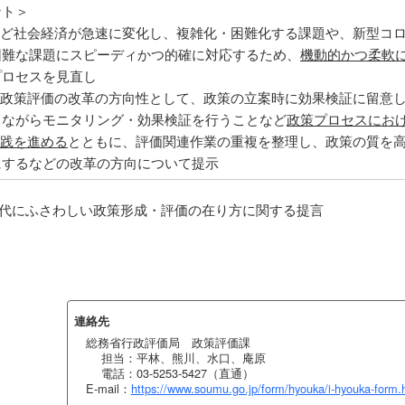
ント＞
など社会経済が急速に変化し、複雑化・困難化する課題や、新型コ
困難な課題にスピーディかつ的確に対応するため、
機動的かつ柔軟
プロセスを見直し
、政策評価の改革の方向性として、政策の立案時に効果検証に留意
しながらモニタリング・効果検証を行うことなど
政策プロセスにお
実践を進める
とともに、評価関連作業の重複を整理し、政策の質を
にするなどの改革の方向について提示
時代にふさわしい政策形成・評価の在り方に関する提言
連絡先
総務省行政評価局 政策評価課
担当：平林、熊川、水口、庵原
電話：03-5253-5427（直通）
E-mail：
https://www.soumu.go.jp/form/hyouka/i-hyouka-form.