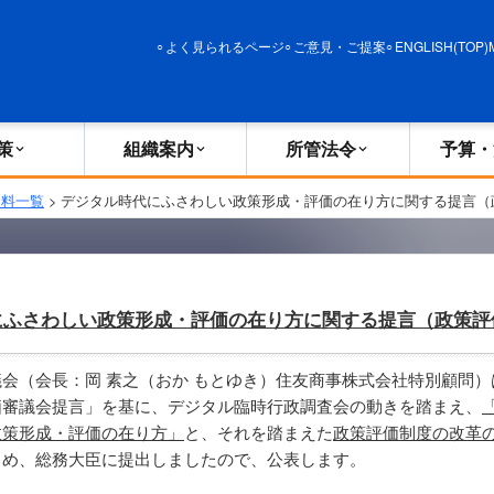
政策
組織案内
所管法令
予算・決算
よく見られるページ
ご意見・ご提案
ENGLISH(TOP)
策
組織案内
所管法令
予算・
資料一覧
> デジタル時代にふさわしい政策形成・評価の在り方に関する提言（
にふさわしい政策形成・評価の在り方に関する提言（政策評
会（会長：岡 素之（おか もとゆき）住友商事株式会社特別顧問）
価審議会提言」を基に、デジタル臨時行政調査会の動きを踏まえ、
政策形成・評価の在り方」
と、それを踏まえた
政策評価制度の改革
とめ、総務大臣に提出しましたので、公表します。