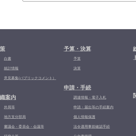
策
予算・決算
白書
予算
統計情報
決算
意見募集(パブリックコメント）
申請・手続
織案内
調達情報・電子入札
外局等
申請・届出等の手続案内
地方支分部局
個人情報保護
審議会・委員会・会議等
法令適用事前確認手続
研究会等
公文書管理