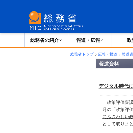
総務省の紹介
広報・報道
総務省の紹介
報道・広報
政
総務省トップ
>
広報・報道
>
報道
報道資料
デジタル時代
政策評価審議
月の「政策評
にふさわしい
として取りま