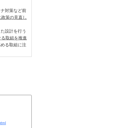
ロナ対策など前
に政策の見直し
した設計を行う
ける取組を推進
高める取組に注
html