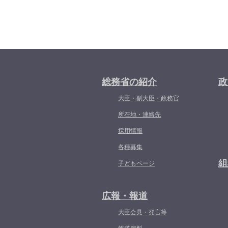
総務省の紹介
政
大臣・副大臣・政務官
所在地・連絡先
採用情報
各種募集
組
子どもページ
広報・報道
大臣会見・発言等
報道資料