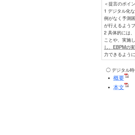
＜提言のポイ
1 デジタル化
例がなく予測
が行えるよう
2 具体的には
ことや、実施
し、EBPMの
力できるよう
◯ デジタル
概要
本文