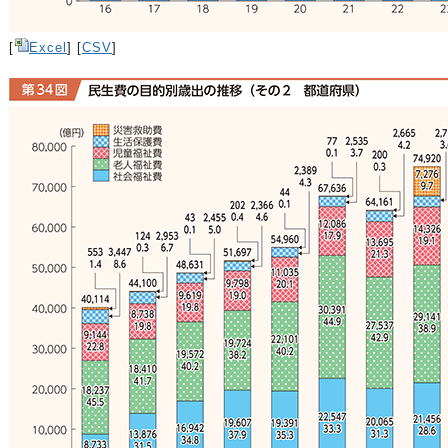
[
Excel
] [
CSV
]