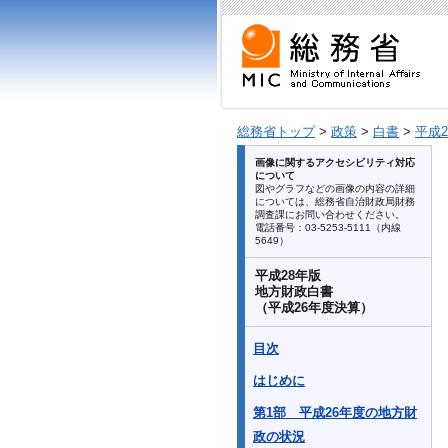
総務省トップ
>
政策
>
白書
>
平成
画像に関するアクセシビリティ対応
について
図やグラフなどの画像の内容の詳細
については、総務省自治財政局財務
調査課にお問い合わせください。
電話番号：03-5253-5111（内線
5649）
平成28年版
地方財政白書
（平成26年度決算）
目次
はじめに
第1部 平成26年度の地方財
政の状況