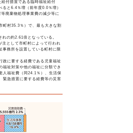
した給付措置である臨時福祉給付
と6.4％増（前年度0.0％増）
災害等廃棄物処理事業費の減少等に
市町村35.3％）で、最も大きな割
れの約2.61倍となっている。
が主として市町村によって行われ
祉事務所を設置している町村に限
行政に要する経費である児童福祉
等の福祉対策や他の福祉に分類でき
老人福祉費（同24.1％）、生活保
助、緊急措置に要する経費等の災害