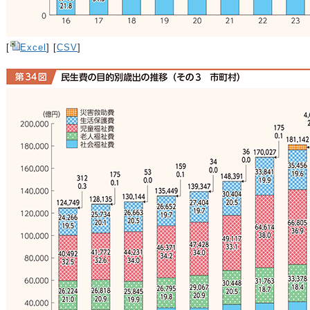
[
Excel
] [
CSV
]