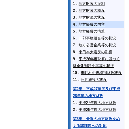
1．
地方財政の役割
2．
地方財政の概況
3．
地方財源の状況
4．
地方経費の内容
5．
地方経費の構造
6．
一部事務組合等の状況
7．
地方公営企業等の状況
8．
東日本大震災の影響
9．
平成26年度決算に基づく
健全化判断比率等の状況
10．
市町村の規模別財政状況
11．
公共施設の状況
第2部 平成27年度及び平成
28年度の地方財政
1．
平成27年度の地方財政
2．
平成28年度の地方財政
第3部 最近の地方財政をめ
ぐる諸課題への対応