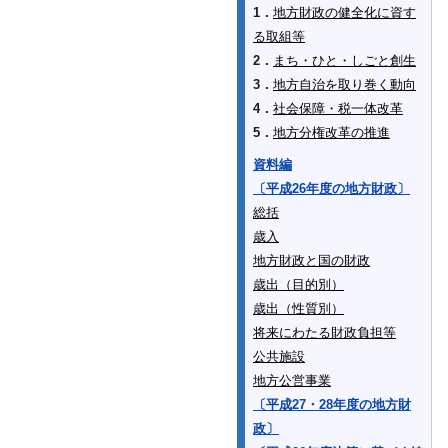
1．
地方財政の健全化に資す
る取組等
2．
まち・ひと・しごと創生
3．
地方自治を取り巻く動向
4．
社会保障・税一体改革
5．
地方分権改革の推進
資料編
〔平成26年度の地方財政〕
総括
歳入
地方財政と国の財政
歳出（目的別）
歳出（性質別）
将来にわたる財政負担等
公共施設
地方公営事業
〔平成27・28年度の地方財
政〕