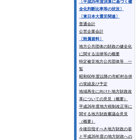
〔平成26年度決算に基づく健
全化判断比率等の状況〕
〔東日本大震災関連〕
普通会計
公営企業会計
〔附属資料〕
地方公共団体の財政の健全化
に関する法律等の概要
特定被災地方公共団体等 一
覧
昭和60年度以降の市町村合併
の実績及び予定
地域再生に向けた地方財政改
革についての意見（概要）
平成26年度地方税制改正等に
関する地方財政審議会意見
（概要）
今後目指すべき地方財政の姿
と平成26年度の地方財政への