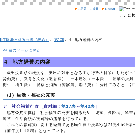
ご意見・ご提案
English
28年版地方財政白書（表紙）
>
第1部
> 4 地方経費の内容
<< 前のページに戻る
4 地方経費の内容
歳出決算額の状況を、支出の対象となる主な行政の目的にしたがっ
労働費）、教育と文化（教育費）、土木建設（土木費）、産業の振興
衛生（衛生費）、警察と消防（警察費、消防費）に分けてみると、以
（1）生活・福祉の充実
ア 社会福祉行政［資料編：
第37表
～
第43表
］
地方公共団体は、社会福祉の充実を図るため、児童、高齢者、障害
運営、生活保護の実施等の施策を行っている。
これらの諸施策に要する経費である民生費の決算額は24兆4,509億
（前年度1.3％増）となっている。