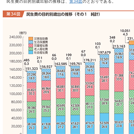
民生費の目的別歳出額の推移は、
第34図
のとおりである。