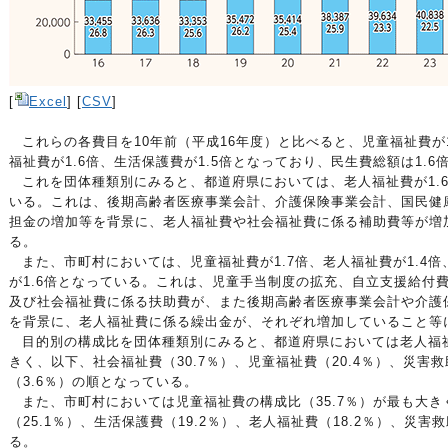
[
Excel
] [
CSV
]
これらの各費目を10年前（平成16年度）と比べると、児童福祉費が1
福祉費が1.6倍、生活保護費が1.5倍となっており、民生費総額は1.6
これを団体種類別にみると、都道府県においては、老人福祉費が1.6
いる。これは、後期高齢者医療事業会計、介護保険事業会計、国民健
担金の増加等を背景に、老人福祉費や社会福祉費に係る補助費等が増
る。
また、市町村においては、児童福祉費が1.7倍、老人福祉費が1.4倍
が1.6倍となっている。これは、児童手当制度の拡充、自立支援給付
及び社会福祉費に係る扶助費が、また後期高齢者医療事業会計や介護
を背景に、老人福祉費に係る繰出金が、それぞれ増加していること等
目的別の構成比を団体種類別にみると、都道府県においては老人福祉
きく、以下、社会福祉費（30.7％）、児童福祉費（20.4％）、災害救
（3.6％）の順となっている。
また、市町村においては児童福祉費の構成比（35.7％）が最も大
（25.1％）、生活保護費（19.2％）、老人福祉費（18.2％）、災害
る。