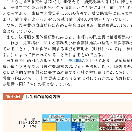
このうち通常収支分は23兆8,849億円で、消費税率の引上げに際
金、子育て世帯臨時特例給付金が増加したこと等により、前年度と比べる
となっており、東日本大震災分は5,660億円で、被災民家等に係る
より、前年度と比べると44.3％減（前年度43.0％増）となっている。
なお、民生費の歳出総額に占める割合は24.8％（都道府県15.1％、
合となっている。
また、決算額を団体種類別にみると、市町村の民生費は都道府県のそ
これは、児童福祉に関する事務及び社会福祉施設の整備・運営事務
ていることや、生活保護に関する事務が市町村（町村については、福
る。）によって行われていること等によるものである。
民生費の目的別の内訳をみると、
第33図
のとおりであり、児童福祉
費が最も大きな割合（民生費総額の31.7％）を占め、以下、障害者
ない総合的な福祉対策に要する経費である社会福祉費（同25.5％）、
護費（同16.4％）、非常災害によるり災者に対して行われる応急救
救助費（同2.3％）の順となっている。