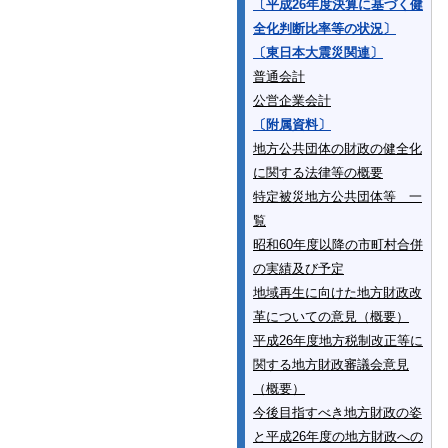
〔平成26年度決算に基づく健
全化判断比率等の状況〕
〔東日本大震災関連〕
普通会計
公営企業会計
〔附属資料〕
地方公共団体の財政の健全化
に関する法律等の概要
特定被災地方公共団体等 一
覧
昭和60年度以降の市町村合併
の実績及び予定
地域再生に向けた地方財政改
革についての意見（概要）
平成26年度地方税制改正等に
関する地方財政審議会意見
（概要）
今後目指すべき地方財政の姿
と平成26年度の地方財政への