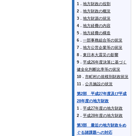
1．
地方財政の役割
2．
地方財政の概況
3．
地方財源の状況
4．
地方経費の内容
5．
地方経費の構造
6．
一部事務組合等の状況
7．
地方公営企業等の状況
8．
東日本大震災の影響
9．
平成26年度決算に基づく
健全化判断比率等の状況
10．
市町村の規模別財政状況
11．
公共施設の状況
第2部 平成27年度及び平成
28年度の地方財政
1．
平成27年度の地方財政
2．
平成28年度の地方財政
第3部 最近の地方財政をめ
ぐる諸課題への対応