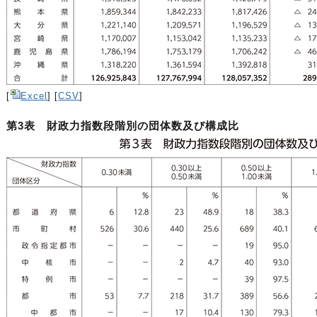
[
Excel
] [
CSV
]
第3表 財政力指数段階別の団体数及び構成比