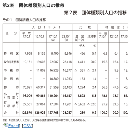
第2表 団体種類別人口の推移
[
Excel
] [
CSV
]