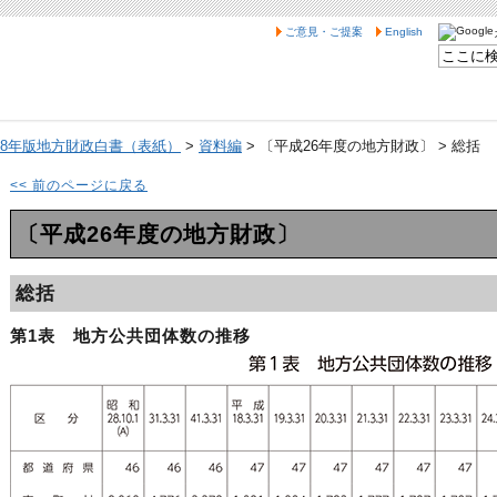
ご意見・ご提案
English
28年版地方財政白書（表紙）
>
資料編
> 〔平成26年度の地方財政〕 > 総括
<< 前のページに戻る
〔平成26年度の地方財政〕
総括
第1表 地方公共団体数の推移