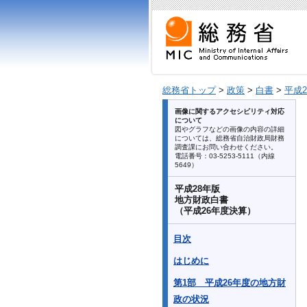
総務省トップ
>
政策
>
白書
>
平成
画像に関するアクセシビリティ対応
について
図やグラフなどの画像の内容の詳細
については、総務省自治財政局財務
調査課にお問い合わせください。
電話番号：03-5253-5111（内線
5649）
平成28年版
地方財政白書
（平成26年度決算）
目次
はじめに
第1部 平成26年度の地方財
政の状況