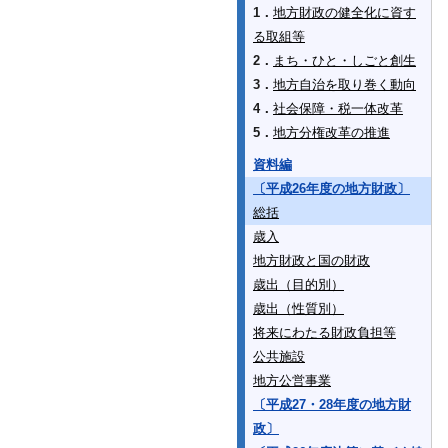
1．
地方財政の健全化に資す
る取組等
2．
まち・ひと・しごと創生
3．
地方自治を取り巻く動向
4．
社会保障・税一体改革
5．
地方分権改革の推進
資料編
〔平成26年度の地方財政〕
総括
歳入
地方財政と国の財政
歳出（目的別）
歳出（性質別）
将来にわたる財政負担等
公共施設
地方公営事業
〔平成27・28年度の地方財
政〕