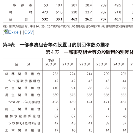
[
Excel
] [
CSV
]
第4表 一部事務組合等の設置目的別団体数の推移