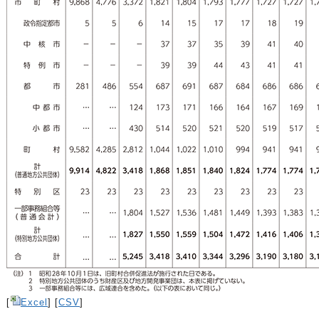
[
Excel
] [
CSV
]